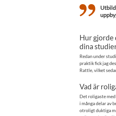
Utbild
uppbyg
Hur gjorde 
dina studie
Redan under stud
praktik fick jag d
Rattle, vilket sed
Vad är rolig
Det roligaste med 
i många delar av b
otroligt duktiga m