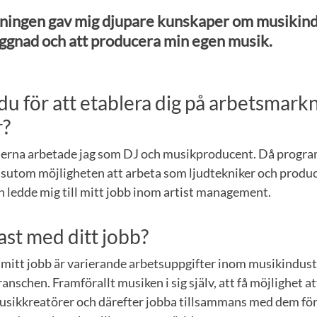
ningen gav mig djupare kunskaper om musikind
gnad och att producera min egen musik.
du för att etablera dig på arbetsmark
r?
ierna arbetade jag som DJ och musikproducent. Då progr
essutom möjligheten att arbeta som ljudtekniker och produ
an ledde mig till mitt jobb inom artist management.
ast med ditt jobb?
mitt jobb är varierande arbetsuppgifter inom musikindustri
ranschen. Framförallt musiken i sig själv, att få möjlighet 
usikkreatörer och därefter jobba tillsammans med dem för 