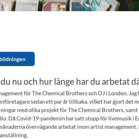
bildningen
 du nu och hur länge har du arbetat d
agement för The Chemical Brothers och DJ i London. Jag ha
enföretagare sedan ett par år tillbaka, vilket har gjort det m
ningar med olika projekt för The Chemical Brothers, samt 
io. Då Covid-19-pandemin har satt stopp för livemusik i E
månaderna övervägande arbetat inom artist management. De
t anställning.