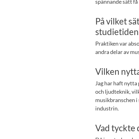
spännande sätt få 
På vilket s
studietiden
Praktiken var abso
andra delar av mus
Vilken nytta
Jag har haft nytt
och ljudteknik, vi
musikbranschen i s
industrin.
Vad tyckte 