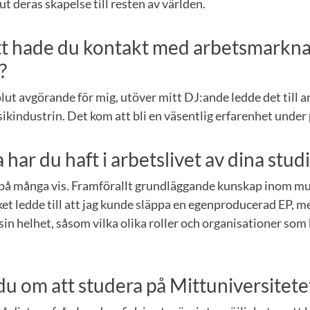
ut deras skapelse till resten av världen.
ätt hade du kontakt med arbetsmarkn
?
lut avgörande för mig, utöver mitt DJ:ande ledde det till a
ikindustrin. Det kom att bli en väsentlig erfarenhet unde
 har du haft i arbetslivet av dina stud
a på många vis. Framförallt grundläggande kunskap inom m
lket ledde till att jag kunde släppa en egenproducerad EP, 
in helhet, såsom vilka olika roller och organisationer som
du om att studera på Mittuniversitete