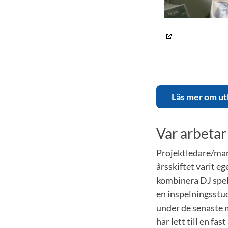
Läs mer om ut
Var arbetar
Projektledare/man
årsskiftet varit eg
kombinera DJ spel
en inspelningsstud
under de senaste 
har lett till en fas