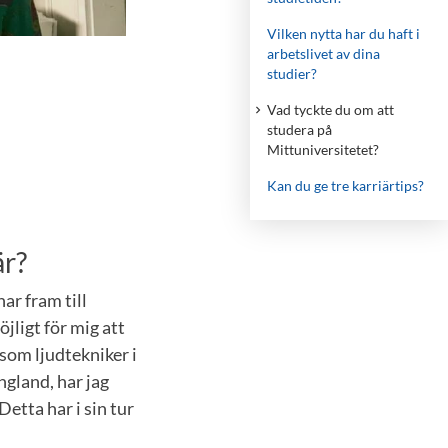
Vilken nytta har du haft i
arbetslivet av dina
studier?
Vad tyckte du om att
studera på
Mittuniversitetet?
Kan du ge tre karriärtips?
är?
r fram till
öjligt för mig att
som ljudtekniker i
ngland, har jag
tta har i sin tur