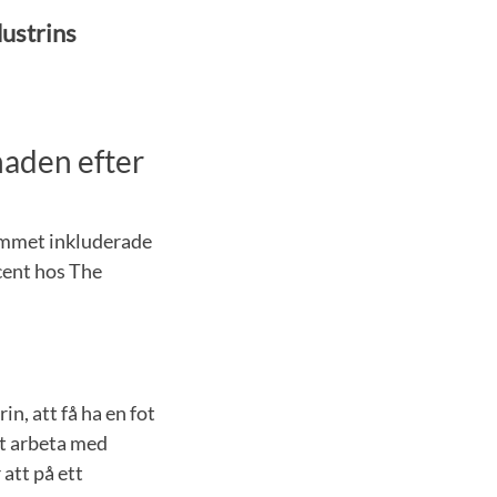
ustrins
naden efter
ammet inkluderade
cent hos The
n, att få ha en fot
att arbeta med
att på ett