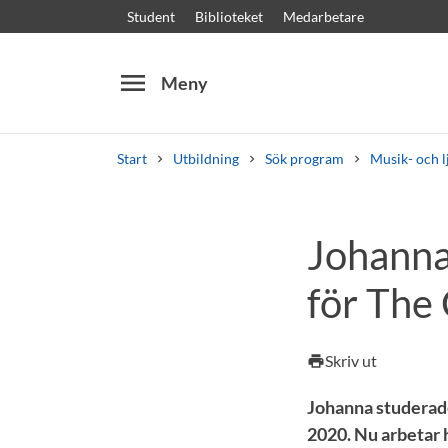
Student
Biblioteket
Medarbetare
menu
Meny
Start
Utbildning
Sök program
Musik- och l
Sök
Andra söktjänster
Johanna
Kurser och program
Kursplaner
Välkomstb
för The
Skriv ut
print
Johanna studerade
2020. Nu arbetar