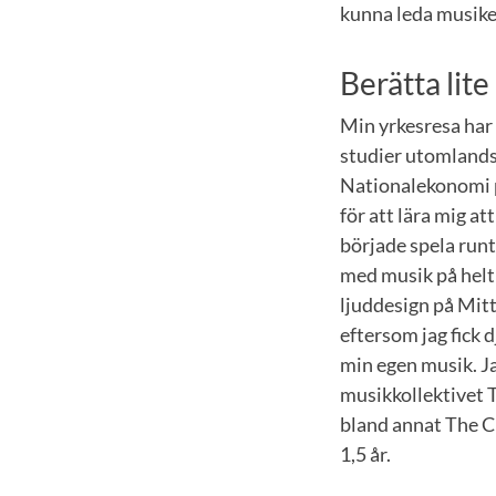
kunna leda musiken
Berätta lit
Min yrkesresa har 
studier utomlands,
Nationalekonomi p
för att lära mig a
började spela runt
med musik på helt
ljuddesign på Mitt
eftersom jag fick
min egen musik. Ja
musikkollektivet T
bland annat The C
1,5 år.