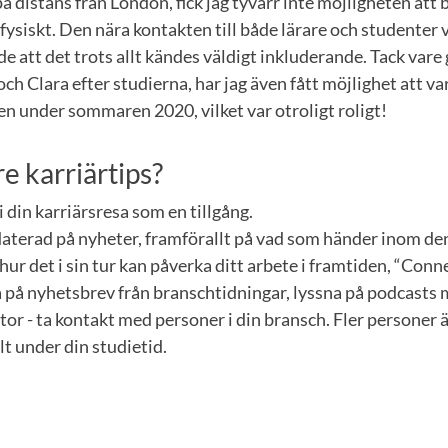
å distans från London, fick jag tyvärr inte möjligheten att
fysiskt. Den nära kontakten till både lärare och studenter 
de att det trots allt kändes väldigt inkluderande. Tack var
ch Clara efter studierna, har jag även fått möjlighet att va
n under sommaren 2020, vilket var otroligt roligt!
e karriärtips?
 i din karriärsresa som en tillgång.
daterad på nyheter, framförallt på vad som händer inom de
 hur det i sin tur kan påverka ditt arbete i framtiden, “Conne
på nyhetsbrev från branschtidningar, lyssna på podcasts
or - ta kontakt med personer i din bransch. Fler personer än
ilt under din studietid.