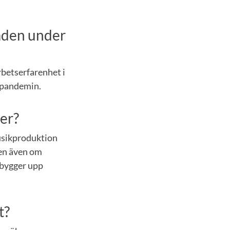
aden under
rbetserfarenhet i
r pandemin.
ier?
usikproduktion
men även om
 bygger upp
t?