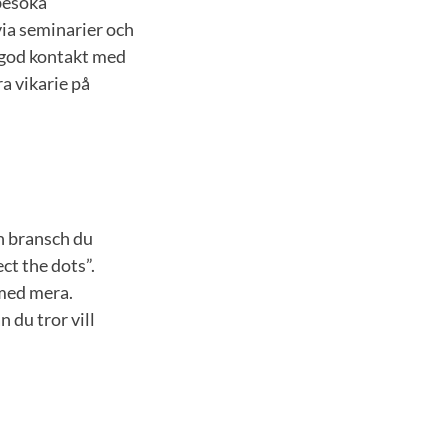
 besöka
via seminarier och
e god kontakt med
ra vikarie på
n bransch du
ct the dots”.
 med mera.
 du tror vill