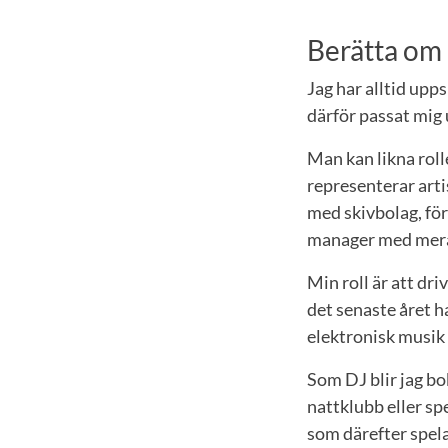
Berätta om 
Jag har alltid upp
därför passat mig
Man kan likna roll
representerar arti
med skivbolag, för
manager med mer
Min roll är att dr
det senaste året h
elektronisk musik
Som DJ blir jag bo
nattklubb eller sp
som därefter spela