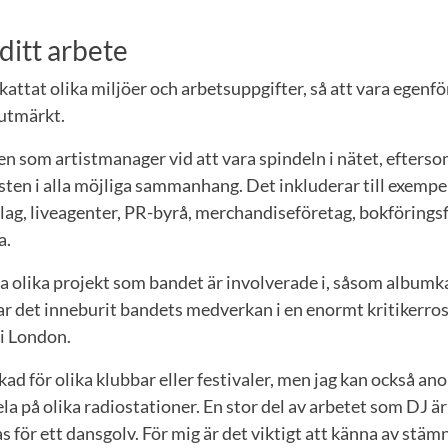
ditt arbete
skattat olika miljöer och arbetsuppgifter, så att vara egenf
 utmärkt.
en som artistmanager vid att vara spindeln i nätet, efters
sten i alla möjliga sammanhang. Det inkluderar till exemp
lag, liveagenter, PR-byrå, merchandiseföretag, bokföringsf
a.
iva olika projekt som bandet är involverade i, såsom albu
ar det inneburit bandets medverkan i en enormt kritikerro
 i London.
kad för olika klubbar eller festivaler, men jag kan också an
ela på olika radiostationer. En stor del av arbetet som DJ är
s för ett dansgolv. För mig är det viktigt att känna av stäm