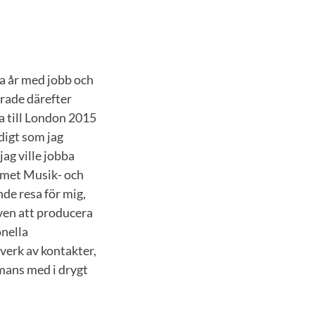
ga år med jobb och
erade därefter
a till London 2015
digt som jag
ag ville jobba
mmet Musik- och
nde resa för mig,
ven att producera
onella
tverk av kontakter,
mans med i drygt