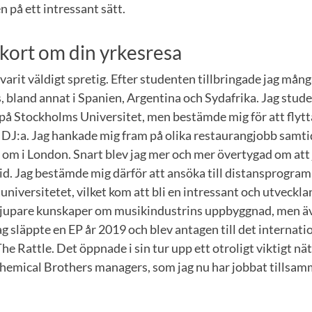
 på ett intressant sätt.
e kort om din yrkesresa
varit väldigt spretig. Efter studenten tillbringade jag mån
 bland annat i Spanien, Argentina och Sydafrika. Jag stud
å Stockholms Universitet, men bestämde mig för att flytt
tt DJ:a. Jag hankade mig fram på olika restaurangjobb samti
 om i London. Snart blev jag mer och mer övertygad om att j
id. Jag bestämde mig därför att ansöka till distansprogra
universitetet, vilket kom att bli en intressant och utveckla
 djupare kunskaper om musikindustrins uppbyggnad, men ä
g släppte en EP år 2019 och blev antagen till det internati
he Rattle. Det öppnade i sin tur upp ett otroligt viktigt nä
hemical Brothers managers, som jag nu har jobbat tillsam