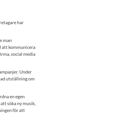
öretagare har
om man
el att kommunicera
irma, social media
mkampanjer. Under
sad utställning om
ordna en egen
 att söka ny musik,
ningen för att