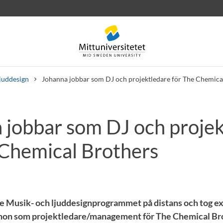
juddesign
Johanna jobbar som DJ och projektledare för The Chemica
 jobbar som DJ och proje
rev
Personal
Lediga jobb
 Chemical Brothers
 Musik- och ljuddesignprogrammet på distans och tog ex
 hon som projektledare/management för The Chemical Bro