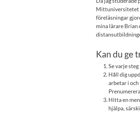
Då jag studerade p
Mittuniversitetet 
föreläsningar gjor
mina lärare Brian o
distansutbildninge
Kan du ge tr
Se varje steg
Håll dig upp
arbetar i och
Prenumerera 
Hitta en ment
hjälpa, särsk