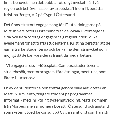
finns behovet, men det bubblar otroligt mycket här i vår
region och behövs massor av arbetskraft inom IT, berättar
Kristina Berger, VD på Cygni i Östersund.
Det finns ett stort engagemang för IT-utbildningarna på
Mittuniversitetet i Östersund från de lokala IT-företagens
sida och flera företag engagerar sig regelbundet i olika
evenemang för att träffa studenterna. Kristina berättar att de
gärna träffar studenterna och lär känna dem så mycket som
möjligt då de kan vara deras framtida medarbetare.
- Vi engagerar oss i Mötesplats Campus, studentevent,
studiebesök, mentorprogram, föreläsningar, meet-ups, som
lärare i kurser osv.
En av de studenterna hon träffat genom olika aktiviteter är
Matti Nurmilehto, tidigare student på programmet
Informatik med inriktning systemutveckling. Matti kommer
från Norberg men är numera bosatt i Östersund och anställd
som systemutvecklarkonsult på Cygni samtidigt som han går