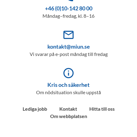
+46 (0)10-142 80 00
Måndag–fredag, kl. 8–16
mail_outline
kontakt@miun.se
Vi svarar på e-post måndag till fredag
info_outline
Kris och säkerhet
Om nödsituation skulle uppstå
Lediga jobb
Kontakt
Hitta till oss
Om webbplatsen