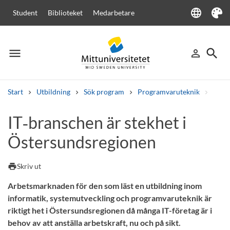
language
Student
Biblioteket
Medarbetare
Language
Tema
menu
search
person_outline
Meny
Logga in
Sök
Start
Utbildning
Sök program
Programvaruteknik
IT-br
Sök
IT‑branschen är stekhet i
Andra söktjänster
Östersundsregionen
Kurser och program
Kursplaner
Välkomstbrev
Personal
Lediga jobb
print
Skriv ut
Arbetsmarknaden för den som läst en utbildning inom
informatik, systemutveckling och programvaruteknik är
riktigt het i Östersundsregionen då många IT-företag är i
behov av att anställa arbetskraft, nu och på sikt.