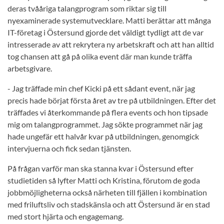
deras tvååriga talangprogram som riktar sig till
nyexaminerade systemutvecklare. Matti berättar att många
IT-företag i Östersund gjorde det väldigt tydligt att de var
intresserade av att rekrytera ny arbetskraft och att han alltid
tog chansen att gå på olika event där man kunde träffa
arbetsgivare.
- Jag träffade min chef Kicki på ett sådant event, när jag
precis hade börjat första året av tre på utbildningen. Efter det
träffades vi återkommande på flera events och hon tipsade
mig om talangprogrammet. Jag sökte programmet när jag
hade ungefär ett halvår kvar på utbildningen, genomgick
intervjuerna och fick sedan tjänsten.
På frågan varför man ska stanna kvar i Östersund efter
studietiden så lyfter Matti och Kristina, förutom de goda
jobbmöjligheterna också närheten till fjällen i kombination
med friluftsliv och stadskänsla och att Östersund är en stad
med stort hjärta och engagemang.