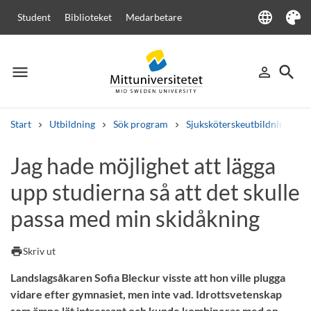
language
Student
Biblioteket
Medarbetare
Language
Tema
menu
search
person_outline
Meny
Logga in
Sök
Start
Utbildning
Sök program
Sjuksköterskeutbildning
Sök
Jag hade möjlighet att lägga
Andra söktjänster
upp studierna så att det skulle
Kurser och program
Kursplaner
Välkomstbrev
Personal
Lediga jobb
passa med min skidåkning
print
Skriv ut
Landslagsåkaren Sofia Bleckur visste att hon ville plugga
vidare efter gymnasiet, men inte vad. Idrottsvetenskap
som ämne lät intressant och kunde kombineras med en