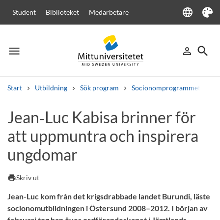
language
Student
Biblioteket
Medarbetare
Language
Tema
menu
search
person_outline
Meny
Logga in
Sök
Start
Utbildning
Sök program
Socionomprogrammet
Je
Sök
Jean‑Luc Kabisa brinner för
Andra söktjänster
att uppmuntra och inspirera
Kurser och program
Kursplaner
Välkomstbrev
Personal
Lediga jobb
ungdomar
print
Skriv ut
Jean-Luc kom från det krigsdrabbade landet Burundi, läste
socionomutbildningen i Östersund 2008–2012. I början av
februari tog han över ordförandeskapet i Jämtlands