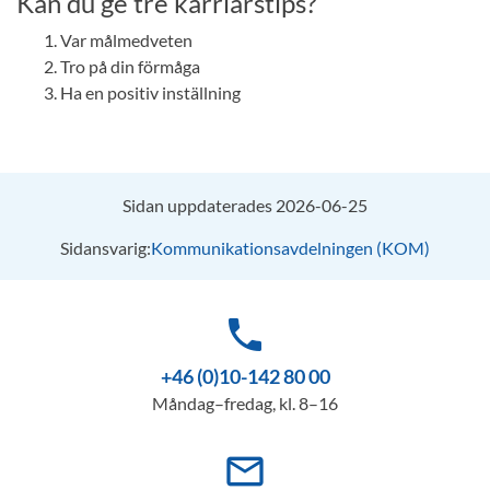
Kan du ge tre karriärstips?
Var målmedveten
Tro på din förmåga
Ha en positiv inställning
Sidan uppdaterades 2026-06-25
Sidansvarig:
Kommunikationsavdelningen (KOM)
phone
+46 (0)10-142 80 00
Måndag–fredag, kl. 8–16
mail_outline