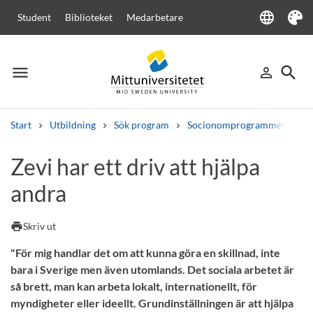
language
Student
Biblioteket
Medarbetare
Language
Tema
menu
search
person_outline
Meny
Logga in
Sök
Start
Utbildning
Sök program
Socionomprogrammet
Ze
Sök
Zevi har ett driv att hjälpa
Andra söktjänster
andra
Kurser och program
Kursplaner
Välkomstbrev
Personal
Lediga jobb
print
Skriv ut
"För mig handlar det om att kunna göra en skillnad, inte
bara i Sverige men även utomlands. Det sociala arbetet är
så brett, man kan arbeta lokalt, internationellt, för
myndigheter eller ideellt. Grundinställningen är att hjälpa