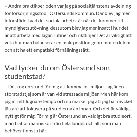
– Andra praktikperioden var jag på socialtjänstens avdelning
för försörjningsstöd i Östersunds kommun. Där blev jag mer
införstådd i vad det sociala arbetet är när det kommer till
myndighetsutövning, dessutom blev jag mer insatt i hur det
är att arbeta med lagar, rutiner och riktlinjer. Det är viktigt att
veta hur man balanserar en maktposition gentemot en klient
och att ha ett empatiskt förhållningssätt.
Vad tycker du om Östersund som
studentstad?
– Det tog en stund för mig att komma in i miljön. Jag är en
storstadstjej som är van vid stressade miljöer. Men här kom
jag in i ett lugnare tempo och nu märker jag att jag har mycket
lättare att fokusera på studierna än innan. Och det är väldigt
nyttigt för mig. För mig är Östersund en väldigt bra studieort,
man träffar människor från hela landet och allt som man
behöver finns ju här.