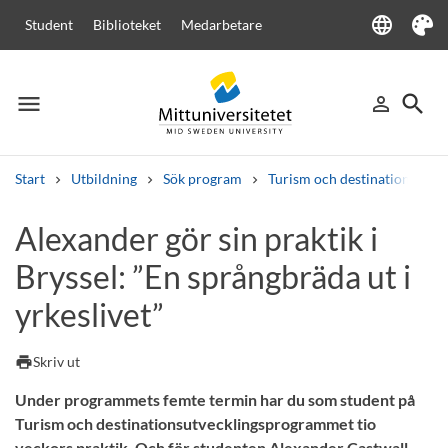
language
Student
Biblioteket
Medarbetare
Language
Tema
menu
search
person_outline
Meny
Logga in
Sök
Start
Utbildning
Sök program
Turism och destinationsutvec
Sök
Alexander gör sin praktik i
Andra söktjänster
Bryssel: ”En språngbräda ut i
Kurser och program
Kursplaner
Välkomstbrev
Personal
Lediga jobb
yrkeslivet”
print
Skriv ut
Under programmets femte termin har du som student på
Turism och destinationsutvecklingsprogrammet tio
veckors praktik. Och för studenten Alexander Castwall