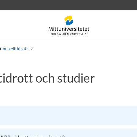
r och elitidrott
idrott och studier
rev
Personal
Lediga jobb