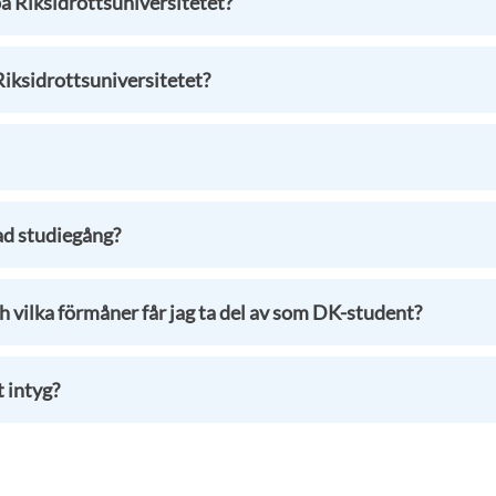
på Riksidrottsuniversitetet?
 Riksidrottsuniversitetet?
ad studiegång?
h vilka förmåner får jag ta del av som DK-student?
t intyg?