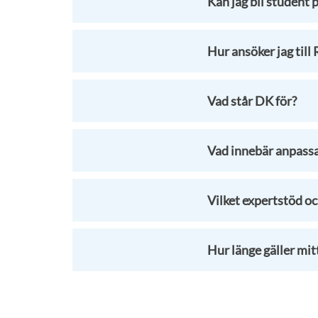
Kan jag bli student 
Hur ansöker jag till
Vad står DK för?
Vad innebär anpass
Vilket expertstöd oc
Hur länge gäller mit