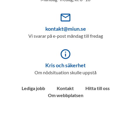
mail_outline
kontakt@miun.se
Vi svarar på e-post måndag till fredag
info_outline
Kris och säkerhet
Om nödsituation skulle uppstå
Lediga jobb
Kontakt
Hitta till oss
Om webbplatsen