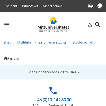
language
Student
Biblioteket
Medarbetare
Language
Tema
menu
search
person_outline
Meny
Logga in
Sök
Start
Utbildning
Så fungerar studier
Studier och elitidrott
Sök
Andra söktjänster
print
Skriv ut
Kurser och program
Kursplaner
Välkomstbrev
Personal
Lediga jobb
Sidan uppdaterades 2021-04-07
phone
+46 (0)10-142 80 00
Måndag–fredag, kl. 8–16