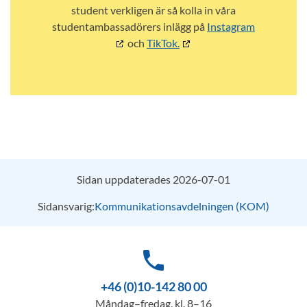
student verkligen är så kolla in våra
studentambassadörers inlägg på
Instagram
och
TikTok.
Sidan uppdaterades 2026-07-01
Sidansvarig:
Kommunikationsavdelningen (KOM)
phone
+46 (0)10-142 80 00
Måndag–fredag, kl. 8–16