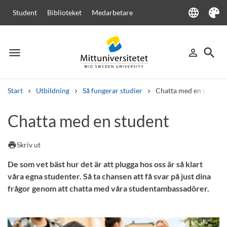
language
Student
Biblioteket
Medarbetare
Language
Tema
menu
search
person_outline
Meny
Logga in
Sök
Start
Utbildning
Så fungerar studier
Chatta med en student
Sök
Chatta med en student
Andra söktjänster
Kurser och program
Kursplaner
Välkomstbrev
Personal
print
Skriv ut
Lediga jobb
De som vet bäst hur det är att plugga hos oss är så klart
våra egna studenter. Så ta chansen att få svar på just dina
frågor genom att chatta med våra studentambassadörer.