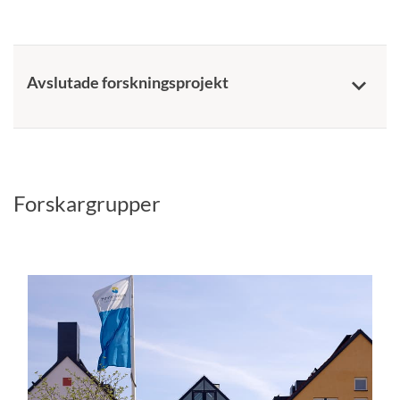
Avslutade forskningsprojekt
keyboard_arrow_down
Forskargrupper