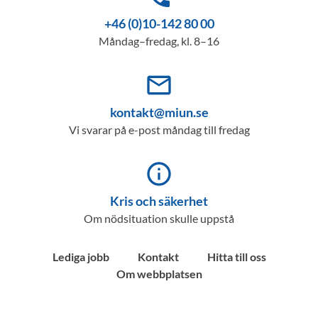
+46 (0)10-142 80 00
Måndag–fredag, kl. 8–16
mail_outline
kontakt@miun.se
Vi svarar på e-post måndag till fredag
info_outline
Kris och säkerhet
Om nödsituation skulle uppstå
Lediga jobb
Kontakt
Hitta till oss
Om webbplatsen