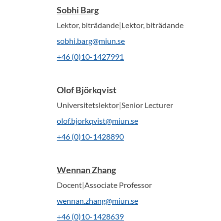
Sobhi Barg
Lektor, biträdande|Lektor, biträdande
sobhi.barg@miun.se
+46 (0)10-1427991
Olof Björkqvist
Universitetslektor|Senior Lecturer
olof.bjorkqvist@miun.se
+46 (0)10-1428890
Wennan Zhang
Docent|Associate Professor
wennan.zhang@miun.se
+46 (0)10-1428639