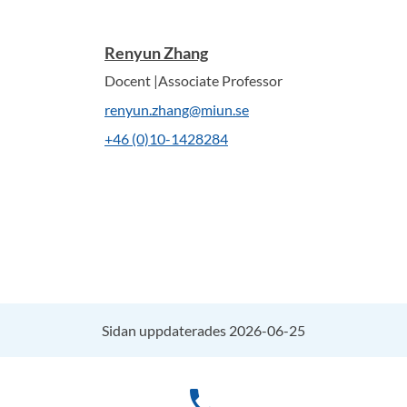
Renyun Zhang
Docent |Associate Professor
renyun.zhang@miun.se
+46 (0)10-1428284
Sidan uppdaterades 2026-06-25
phone