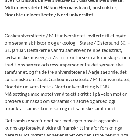
Mittuniversitetet Håkon Hermanstrand, postdoktor,
Noerhte universiteete / Nord universitet
Gaskeuniversiteete / Mittuniversitetet inviterte til et møte
om sørsamisk historie og arkeologi i Staare / Östersund 30. –
31. januar. Deltakerne var fra samebyer, reinbeitedistrikt,
sydsamiske museer, språk- och kultursentra, kunnskaps- och
traditionsbærere och ressurspersoner fra det sørsamiske
samfunnet, og fra de tre universitetene i Åarjelsaepmie, det
sørsamiske området, Gaskeuniversiteete / Mittuniversitetet,
Noerhte universiteete / Nord universitet og NTNU.
Målsettinga med møtet var å ta ett skritt til på veien mot en
bredere kunnskap om sørsamisk historie og arkeologi
forankra i samisk kunnskap og det samiske samfunnet.
Det samiske samfunnet har med egeninnsats og samisk
kunnskap forsøkt å bidra til framskritt innafor forskninga i
flere tiår. På møtet var det enighet om den store betydninga