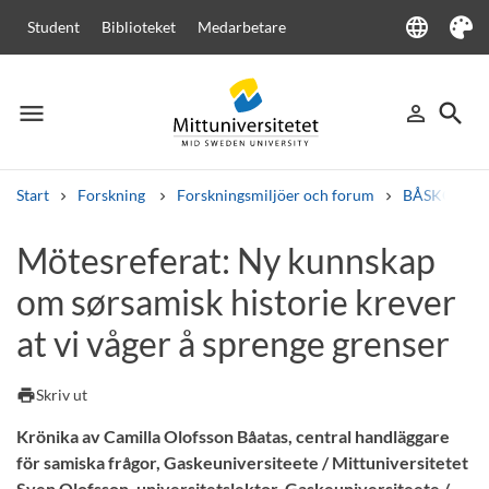
language
Student
Biblioteket
Medarbetare
Language
Tema
menu
search
person_outline
Meny
Logga in
Sök
Start
Forskning
Forskningsmiljöer och forum
BÅSKOES - N
Sök
Mötesreferat: Ny kunnskap
Andra söktjänster
om sørsamisk historie krever
Kurser och program
Kursplaner
Välkomstbrev
Personal
Lediga jobb
at vi våger å sprenge grenser
print
Skriv ut
Krönika av Camilla Olofsson Båatas, central handläggare
för samiska frågor, Gaskeuniversiteete / Mittuniversitetet
Sven Olofsson, universitetslektor, Gaskeuniversiteete /