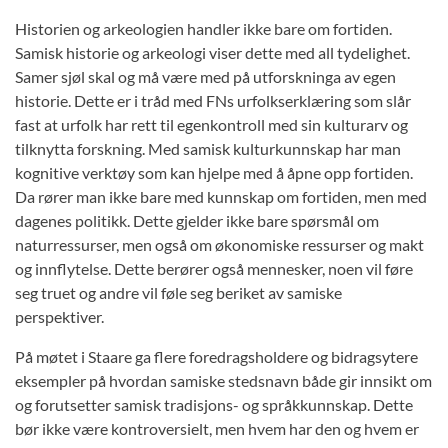
Historien og arkeologien handler ikke bare om fortiden.
Samisk historie og arkeologi viser dette med all tydelighet.
Samer sjøl skal og må være med på utforskninga av egen
historie. Dette er i tråd med FNs urfolkserklæring som slår
fast at urfolk har rett til egenkontroll med sin kulturarv og
tilknytta forskning. Med samisk kulturkunnskap har man
kognitive verktøy som kan hjelpe med å åpne opp fortiden.
Da rører man ikke bare med kunnskap om fortiden, men med
dagenes politikk. Dette gjelder ikke bare spørsmål om
naturressurser, men også om økonomiske ressurser og makt
og innflytelse. Dette berører også mennesker, noen vil føre
seg truet og andre vil føle seg beriket av samiske
perspektiver.
På møtet i Staare ga flere foredragsholdere og bidragsytere
eksempler på hvordan samiske stedsnavn både gir innsikt om
og forutsetter samisk tradisjons- og språkkunnskap. Dette
bør ikke være kontroversielt, men hvem har den og hvem er