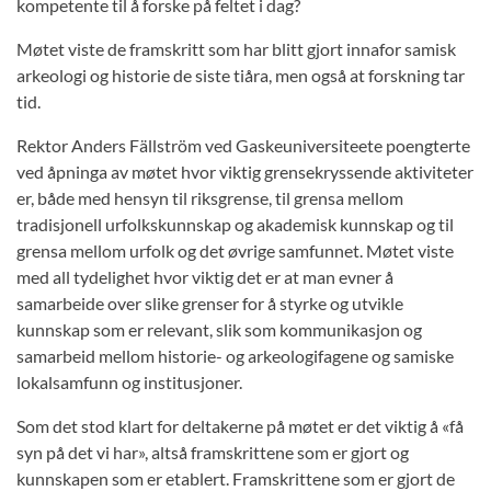
kompetente til å forske på feltet i dag?
Møtet viste de framskritt som har blitt gjort innafor samisk
arkeologi og historie de siste tiåra, men også at forskning tar
tid.
Rektor Anders Fällström ved Gaskeuniversiteete poengterte
ved åpninga av møtet hvor viktig grensekryssende aktiviteter
er, både med hensyn til riksgrense, til grensa mellom
tradisjonell urfolkskunnskap og akademisk kunnskap og til
grensa mellom urfolk og det øvrige samfunnet. Møtet viste
med all tydelighet hvor viktig det er at man evner å
samarbeide over slike grenser for å styrke og utvikle
kunnskap som er relevant, slik som kommunikasjon og
samarbeid mellom historie- og arkeologifagene og samiske
lokalsamfunn og institusjoner.
Som det stod klart for deltakerne på møtet er det viktig å «få
syn på det vi har», altså framskrittene som er gjort og
kunnskapen som er etablert. Framskrittene som er gjort de