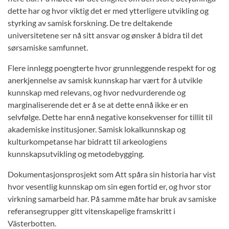
dette har og hvor viktig det er med ytterligere utvikling og
styrking av samisk forskning. De tre deltakende
universitetene ser nå sitt ansvar og ønsker å bidra til det
sørsamiske samfunnet.
Flere innlegg poengterte hvor grunnleggende respekt for og
anerkjennelse av samisk kunnskap har vært for å utvikle
kunnskap med relevans, og hvor nedvurderende og
marginaliserende det er å se at dette ennå ikke er en
selvfølge. Dette har ennå negative konsekvenser for tillit til
akademiske institusjoner. Samisk lokalkunnskap og
kulturkompetanse har bidratt til arkeologiens
kunnskapsutvikling og metodebygging.
Dokumentasjonsprosjekt som Att spåra sin historia har vist
hvor vesentlig kunnskap om sin egen fortid er, og hvor stor
virkning samarbeid har. På samme måte har bruk av samiske
referansegrupper gitt vitenskapelige framskritt i
Västerbotten.