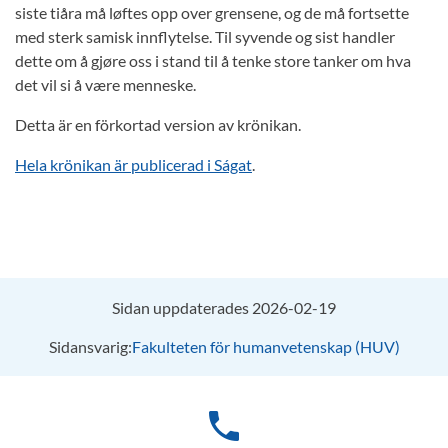
siste tiåra må løftes opp over grensene, og de må fortsette
med sterk samisk innflytelse. Til syvende og sist handler
dette om å gjøre oss i stand til å tenke store tanker om hva
det vil si å være menneske.
Detta är en förkortad version av krönikan.
Hela krönikan är publicerad i Ságat
.
Sidan uppdaterades 2026-02-19
Sidansvarig:
Fakulteten för humanvetenskap (HUV)
phone