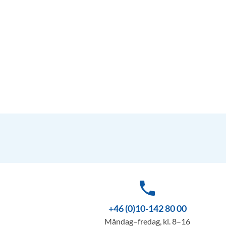
phone
+46 (0)10-142 80 00
Måndag–fredag, kl. 8–16