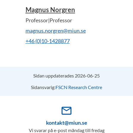
Magnus Norgren
Professor|Professor
magnus.norgren@miun.se
+46 (0)10-1428877
Sidan uppdaterades 2026-06-25
Sidansvarig:
FSCN Research Centre
mail_outline
kontakt@miun.se
Vi svarar på e-post måndag till fredag