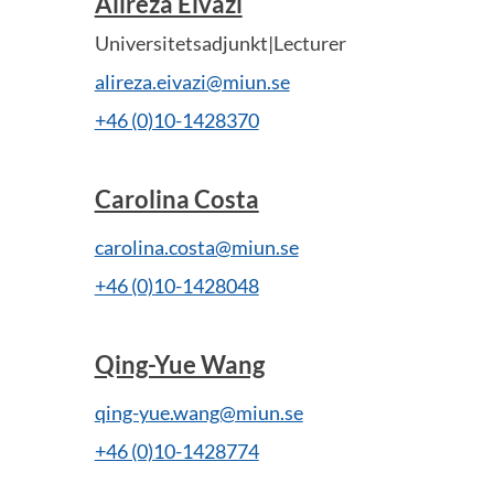
Alireza Eivazi
Universitetsadjunkt|Lecturer
alireza.eivazi@miun.se
+46 (0)10-1428370
Carolina Costa
carolina.costa@miun.se
+46 (0)10-1428048
Qing-Yue Wang
qing-yue.wang@miun.se
+46 (0)10-1428774