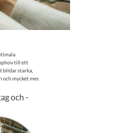
ptimala
phov till ett
 bildar starka,
n och mycket mer.
ag och -