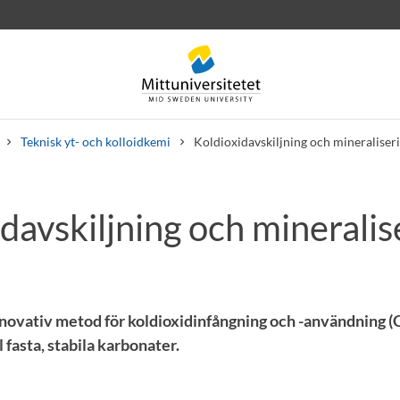
Teknisk yt- och kolloidkemi
Koldioxidavskiljning och mineraliser
davskiljning och mineralis
rev
Personal
Lediga jobb
nnovativ metod för koldioxidinfångning och -användning 
 fasta, stabila karbonater.