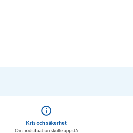
info_outline
Kris och säkerhet
Om nödsituation skulle uppstå