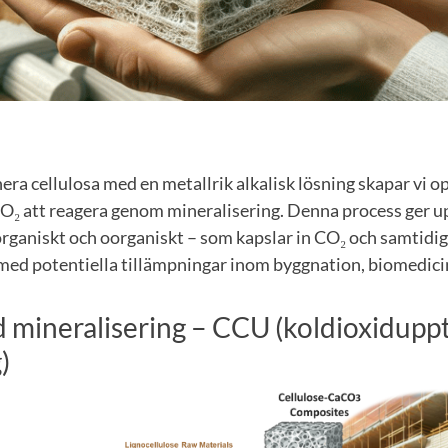
a cellulosa med en metallrik alkalisk lösning skapar vi o
O₂ att reagera genom mineralisering. Denna process ger up
rganiskt och oorganiskt – som kapslar in CO₂ och samtidigt
 med potentiella tillämpningar inom byggnation, biomedici
 mineralisering – CCU (koldioxiduppt
)