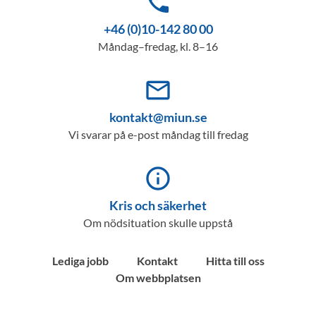
phone
+46 (0)10-142 80 00
Måndag–fredag, kl. 8–16
mail_outline
kontakt@miun.se
Vi svarar på e-post måndag till fredag
info_outline
Kris och säkerhet
Om nödsituation skulle uppstå
Lediga jobb
Kontakt
Hitta till oss
Om webbplatsen