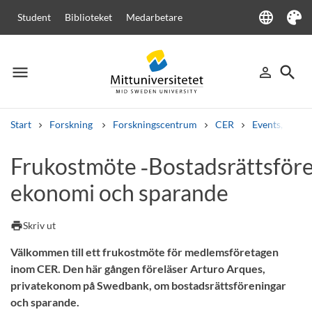
language
Student
Biblioteket
Medarbetare
Language
Tema
menu
search
person_outline
Meny
Logga in
Sök
Start
Forskning
Forskningscentrum
CER
Events, semi
Sök
Frukostmöte ‑Bostadsrättsför
Andra söktjänster
ekonomi och sparande
Kurser och program
Kursplaner
Välkomstbrev
Personal
Lediga jobb
print
Skriv ut
Välkommen till ett frukostmöte för medlemsföretagen
inom CER. Den här gången föreläser Arturo Arques,
privatekonom på Swedbank, om bostadsrättsföreningar
och sparande.