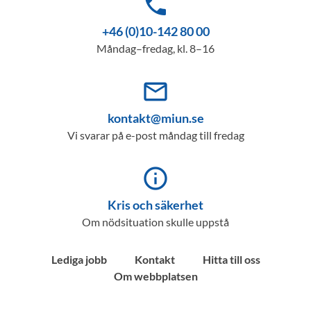
phone
+46 (0)10-142 80 00
Måndag–fredag, kl. 8–16
mail_outline
kontakt@miun.se
Vi svarar på e-post måndag till fredag
info_outline
Kris och säkerhet
Om nödsituation skulle uppstå
Lediga jobb
Kontakt
Hitta till oss
Om webbplatsen