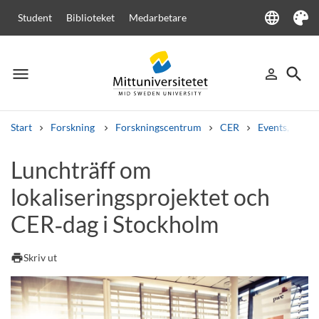
language
Student
Biblioteket
Medarbetare
Language
Tema
menu
search
person_outline
Meny
Logga in
Sök
Start
Forskning
Forskningscentrum
CER
Events, semi
Sök
Lunchträff om
Andra söktjänster
lokaliseringsprojektet och
Kurser och program
Kursplaner
Välkomstbrev
Personal
Lediga jobb
CER‑dag i Stockholm
print
Skriv ut