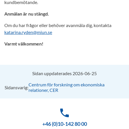
kundbemötande.
Anmälan är nu stängd.
Om du har frågor eller behöver avanmäla dig, kontakta
katarina.ryden@miun.se
Varmt välkommen!
Sidan uppdaterades 2026-06-25
Centrum för forskning om ekonomiska
Sidansvarig:
relationer, CER
phone
+46 (0)10-142 80 00