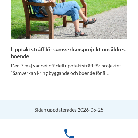
Upptaktsträff för samverkansprojekt om äldres
boende
Den 7 maj var det officiell upptaktsträff för projektet
”Samverkan kring byggande och boende för äl...
Sidan uppdaterades 2026-06-25
phone