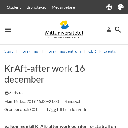
language
Student
Biblioteket
Medarbetare
Language
Tema
menu
search
person_outline
Meny
Logga in
Sök
Start
Forskning
Forskningscentrum
CER
Events, semi
Sök
KrAft‑after work 16
Andra söktjänster
december
Kurser och program
Kursplaner
Välkomstbrev
Personal
Lediga jobb
print
Skriv ut
Mån 16 dec. 2019 15.00–21.00
Sundsvall
Grönborg och C015
Välkommen till KrAft-after work och den första träffen