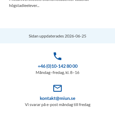
högstadieelever...
Sidan uppdaterades 2026-06-25
phone
+46 (0)10-142 80 00
Måndag–fredag, kl. 8–16
mail_outline
kontakt@miun.se
Vi svarar på e-post måndag till fredag