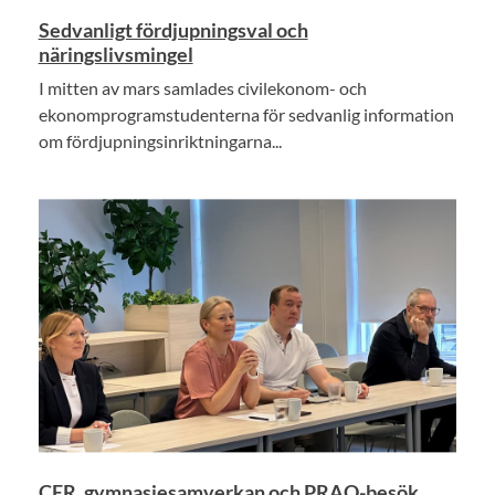
Sedvanligt fördjupningsval och
näringslivsmingel
I mitten av mars samlades civilekonom- och
ekonomprogramstudenterna för sedvanlig information
om fördjupningsinriktningarna...
CER, gymnasiesamverkan och PRAO-besök