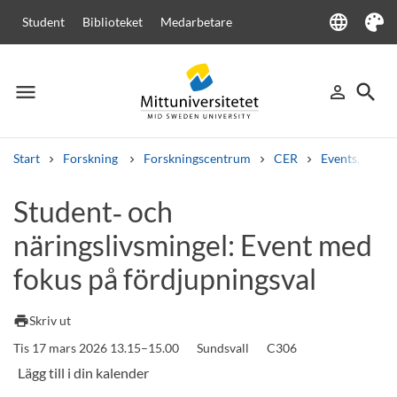
language
Student
Biblioteket
Medarbetare
Language
Tema
menu
search
person_outline
Meny
Logga in
Sök
Start
Forskning
Forskningscentrum
CER
Events, semi
Sök
Student‑ och
Andra söktjänster
näringslivsmingel: Event med
Kurser och program
Kursplaner
Välkomstbrev
Personal
Lediga jobb
fokus på fördjupningsval
print
Skriv ut
Tis 17 mars 2026 13.15–15.00
Sundsvall
C306