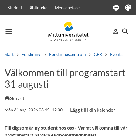
language
Student
Biblioteket
Medarbetare
Language
Tema
menu
search
person_outline
Meny
Logga in
Sök
Start
Forskning
Forskningscentrum
CER
Events, semi
Sök
Välkommen till programstart
Andra söktjänster
31 augusti
Kurser och program
Kursplaner
Välkomstbrev
Personal
Lediga jobb
print
Skriv ut
Mån 31 aug. 2026 08.45–12.00
Till dig som är ny student hos oss - Varmt välkomna till vår
programstart på våra ekonomutbildningar!