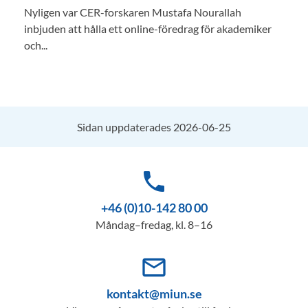
Nyligen var CER-forskaren Mustafa Nourallah
inbjuden att hålla ett online-föredrag för akademiker
och...
Sidan uppdaterades 2026-06-25
phone
+46 (0)10-142 80 00
Måndag–fredag, kl. 8–16
mail_outline
kontakt@miun.se