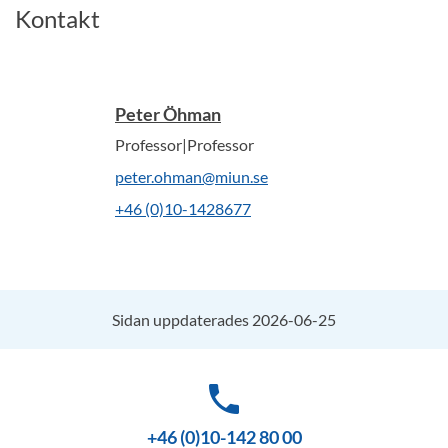
Kontakt
Peter Öhman
Professor|Professor
peter.ohman@miun.se
+46 (0)10-1428677
Sidan uppdaterades 2026-06-25
phone
+46 (0)10-142 80 00