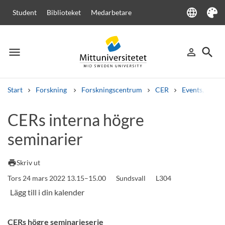
language
Student
Biblioteket
Medarbetare
Language
Tema
menu
search
person_outline
Meny
Logga in
Sök
Start
Forskning
Forskningscentrum
CER
Events, semi
Sök
CERs interna högre
Andra söktjänster
seminarier
Kurser och program
Kursplaner
Välkomstbrev
Personal
Lediga jobb
print
Skriv ut
Tors 24 mars 2022 13.15–15.00
Sundsvall
L304
CERs högre seminarieserie