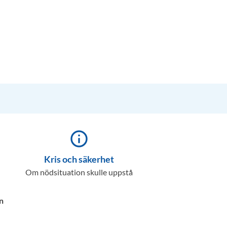
info_outline
Kris och säkerhet
Om nödsituation skulle uppstå
n