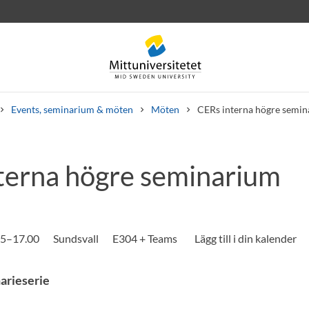
Events, seminarium & möten
Möten
CERs interna högre semi
terna högre seminarium
rev
Personal
Lediga jobb
.15–17.00
Sundsvall
E304 + Teams
arieserie