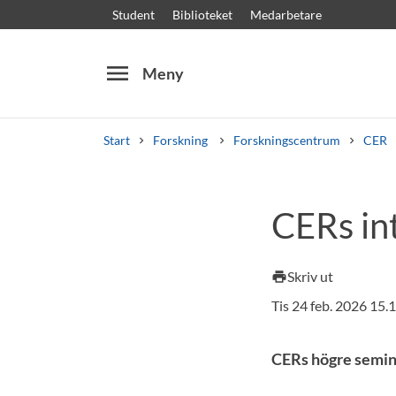
Student
Biblioteket
Medarbetare
menu
Meny
Start
Forskning
Forskningscentrum
CER
Sök
Andra söktjänster
CERs in
Kurser och program
Kursplaner
Välkomstb
Skriv ut
print
Tis 24 feb. 2026 15
CERs högre semin