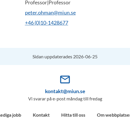
Professor|Professor
peter.ohman@miun.se
+46 (0)10-1428677
Sidan uppdaterades 2026-06-25
mail_outline
kontakt@miun.se
Vi svarar på e-post måndag till fredag
Lediga jobb
Kontakt
Hitta till oss
Om webbplatse