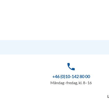
phone
+46 (0)10-142 80 00
Måndag–fredag, kl. 8–16