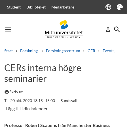
language
Student
Biblioteket
Medarbetare
Language
Tema
menu
search
person_outline
Meny
Logga in
Sök
Start
Forskning
Forskningscentrum
CER
Events, semi
Sök
CERs interna högre
Andra söktjänster
seminarier
Kurser och program
Kursplaner
Välkomstbrev
Personal
Lediga jobb
print
Skriv ut
Tis 20 okt. 2020 13.15–15.00
Sundsvall
Professor Robert Scapens från Manchester Business