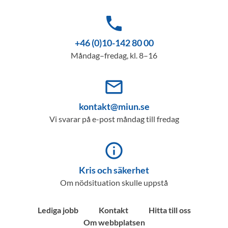
phone
+46 (0)10-142 80 00
Måndag–fredag, kl. 8–16
mail_outline
kontakt@miun.se
Vi svarar på e-post måndag till fredag
info_outline
Kris och säkerhet
Om nödsituation skulle uppstå
Lediga jobb
Kontakt
Hitta till oss
Om webbplatsen