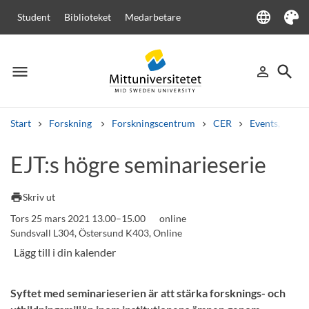
language
Student
Biblioteket
Medarbetare
Language
Tema
menu
search
person_outline
Meny
Logga in
Sök
Start
Forskning
Forskningscentrum
CER
Events, semi
Sök
EJT:s högre seminarieserie
Andra söktjänster
Kurser och program
Kursplaner
Välkomstbrev
Personal
print
Skriv ut
Lediga jobb
Tors 25 mars 2021 13.00–15.00
online
Sundsvall L304, Östersund K403, Online
Syftet med seminarieserien är att stärka forsknings- och