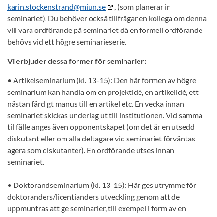
karin.stockenstrand@miun.se
, (som planerar in
seminariet). Du behöver också tillfrågar en kollega om denna
vill vara ordförande på seminariet då en formell ordförande
behövs vid ett högre seminarieserie.
Vi erbjuder dessa former för seminarier:
• Artikelseminarium (kl. 13-15): Den här formen av högre
seminarium kan handla om en projektidé, en artikelidé, ett
nästan färdigt manus till en artikel etc. En vecka innan
seminariet skickas underlag ut till institutionen. Vid samma
tillfälle anges även opponentskapet (om det är en utsedd
diskutant eller om alla deltagare vid seminariet förväntas
agera som diskutanter). En ordförande utses innan
seminariet.
• Doktorandseminarium (kl. 13-15): Här ges utrymme för
doktoranders/licentianders utveckling genom att de
uppmuntras att ge seminarier, till exempel i form av en