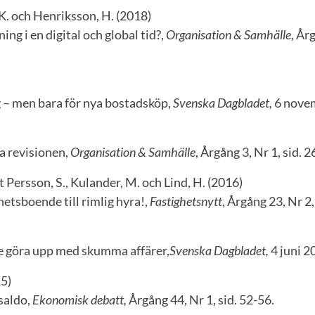
K. och Henriksson, H. (2018)
ing i en digital och global tid?,
Organisation & Samhälle
, År
 – men bara för nya bostadsköp,
Svenska Dagbladet,
6 nove
a revisionen,
Organisation & Samhälle
, Årgång 3, Nr 1, sid. 2
t Persson, S., Kulander, M. och Lind, H. (2016)
hetsboende till rimlig hyra!,
Fastighetsnytt
, Årgång 23, Nr 2,
e göra upp med skumma affärer,
Svenska Dagbladet,
4 juni 2
15)
saldo,
Ekonomisk debatt,
Årgång 44, Nr 1, sid. 52-56.