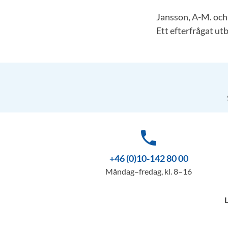
Jansson, A-M. och
Ett efterfrågat ut
phone
+46 (0)10-142 80 00
Måndag–fredag, kl. 8–16