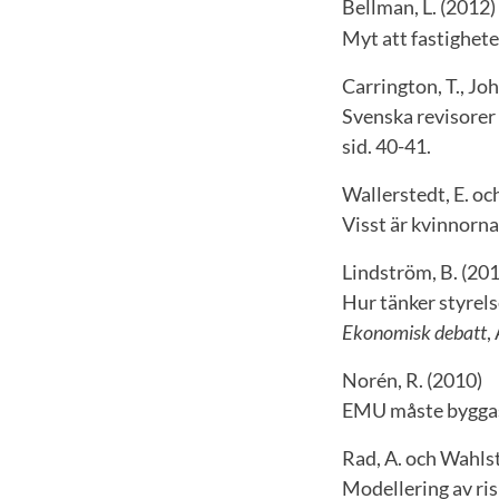
Bellman, L. (2012)
Myt att fastighete
Carrington, T., Jo
Svenska revisorer
sid. 40-41.
Wallerstedt, E. o
Visst är kvinnorn
Lindström, B. (20
Hur tänker styrels
Ekonomisk debatt
,
Norén, R. (2010)
EMU måste bygga
Rad, A. och Wahls
Modellering av risk