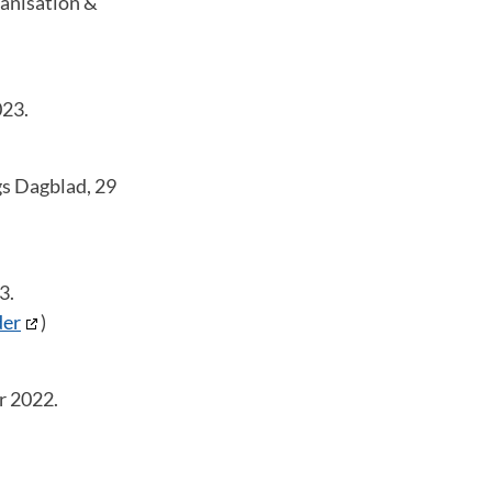
ganisation &
023.
gs Dagblad, 29
3.
der
)
r 2022.