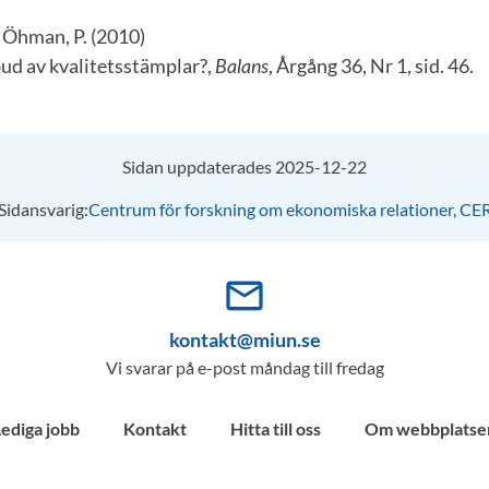
 Öhman, P. (2010)
bud av kvalitetsstämplar?,
Balans
, Årgång 36, Nr 1, sid. 46.
Sidan uppdaterades 2025-12-22
Sidansvarig:
Centrum för forskning om ekonomiska relationer, CE
mail_outline
kontakt@miun.se
Vi svarar på e-post måndag till fredag
Lediga jobb
Kontakt
Hitta till oss
Om webbplatse