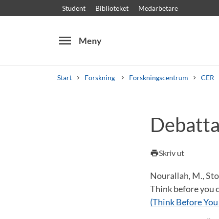
Student
Biblioteket
Medarbetare
menu
Meny
Start
Forskning
Forskningscentrum
CER
Sök
Andra söktjänster
Debatta
Kurser och program
Kursplaner
Välkomstb
Skriv ut
print
Nourallah, M., Sto
Think before you c
(Think Before You 