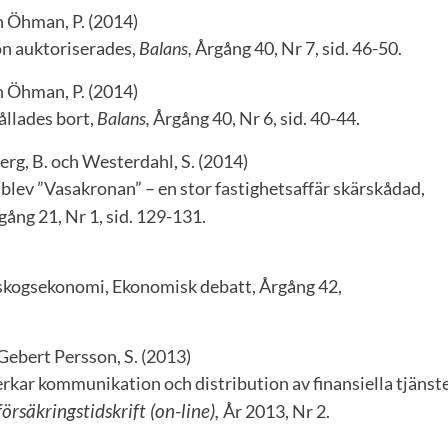
h Öhman, P. (2014)
n auktoriserades,
Balans,
Årgång 40, Nr 7, sid. 46-50.
h Öhman, P. (2014)
ållades bort,
Balans,
Årgång 40, Nr 6, sid. 40-44.
rg, B. och Westerdahl, S. (2014)
blev ”Vasakronan” – en stor fastighetsaffär skärskådad,
rgång 21, Nr 1, sid. 129-131.
skogsekonomi, Ekonomisk debatt, Årgång 42,
Gebert Persson, S. (2013)
kar kommunikation och distribution av finansiella tjänste
örsäkringstidskrift (on-line),
År 2013, Nr 2.