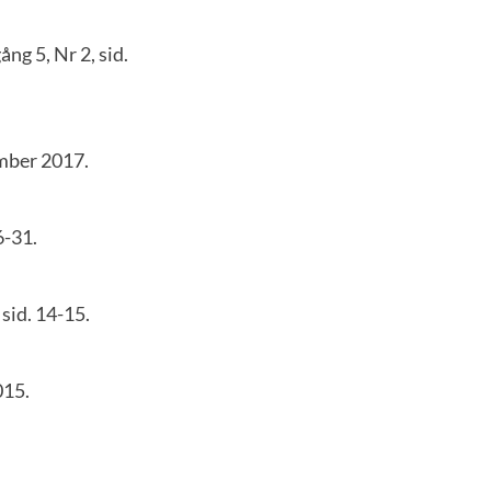
gång 5, Nr 2, sid.
mber 2017.
6-31.
 sid. 14-15.
015.