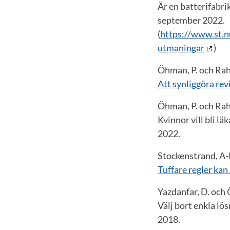
Är en batterifabr
september 2022.
(
https://www.st.n
utmaningar
)
Öhman, P. och Rah
Att synliggöra rev
Öhman, P. och Rah
Kvinnor vill bli lä
2022.
Stockenstrand, A-
Tuffare regler kan 
Yazdanfar, D. och 
Välj bort enkla lö
2018.