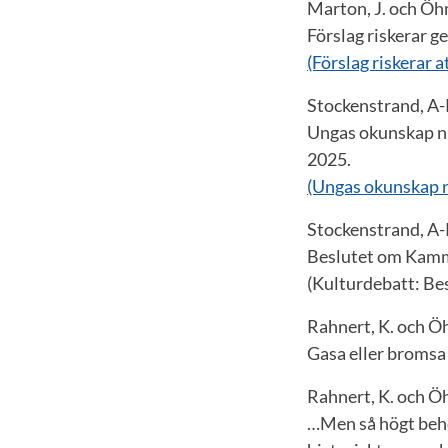
Marton, J. och Öh
Förslag riskerar g
(Förslag riskerar 
Stockenstrand, A-
Ungas okunskap nä
2025.
(Ungas okunskap n
Stockenstrand, A-
Beslutet om Kamma
(Kulturdebatt: Be
Rahnert, K. och Ö
Gasa eller bromsa 
Rahnert, K. och Ö
…Men så högt behöf