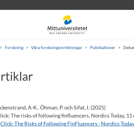
Forskning
Våra forskningsinriktningar
Publikationer
Debat
rtiklar
rev
Personal
Lediga jobb
ckenstrand, A-K.. Öhman, P. och Sifat, I. (2025)
lick: The risks of following finfluencers, Nordics Today, 1
Click: The Risks of Following FinFluencers - Nordics Today