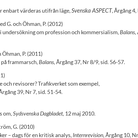
Svenska ASPECT
r enbart värderas utifrån läge,
, Årgång 4,
hed G. och Öhman, P. (2012)
 i undersökning om profession och kommersialism,
Balans,
ch Öhman, P. (2011)
a på frammarsch,
Balans,
Årgång 37, Nr 8/9, sid. 56-57.
11)
e och revisorer? Trafikverket som exempel,
 Årgång 39, Nr 7, sid. 51-54.
s om,
Sydsvenska Dagbladet,
12 maj 2010.
tröm, G. (2010)
er – dags för en kritisk analys,
Internrevision
, Årgång 10, Nr 