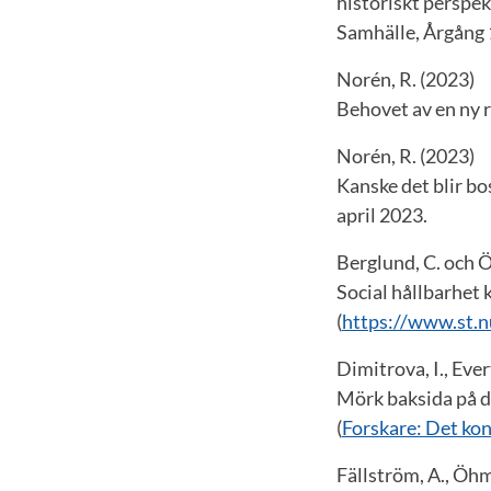
historiskt perspe
Samhälle, Årgång 1
Norén, R. (2023)
Behovet av en ny r
Norén, R. (2023)
Kanske det blir b
april 2023.
Berglund, C. och 
Social hållbarhet 
(
https://www.st.n
Dimitrova, I., Eve
Mörk baksida på d
(
Forskare: Det kon
Fällström, A., Öhm