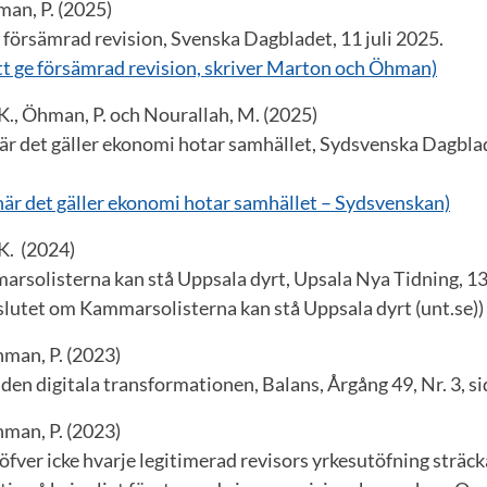
man, P. (2025)
e försämrad revision, Svenska Dagbladet, 11 juli 2025.
att ge försämrad revision, skriver Marton och Öhman)
K., Öhman, P. och Nourallah, M. (2025)
r det gäller ekonomi hotar samhället, Sydsvenska Dagblad
är det gäller ekonomi hotar samhället – Sydsvenskan)
K. (2024)
rsolisterna kan stå Uppsala dyrt, Upsala Nya Tidning, 13
slutet om Kammarsolisterna kan stå Uppsala dyrt (unt.se))
hman, P. (2023)
den digitala transformationen, Balans, Årgång 49, Nr. 3, si
hman, P. (2023)
ver icke hvarje legitimerad revisors yrkesutöfning sträcka