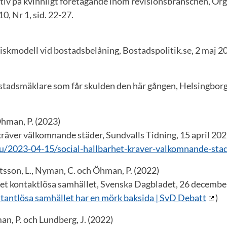
ktiv på kvinnligt företagande inom revisionsbranschen, Or
0, Nr 1, sid. 22-27.
iskmodell vid bostadsbelåning, Bostadspolitik.se, 2 maj 2
ostadsmäklare som får skulden den här gången, Helsingbor
Öhman, P. (2023)
kräver välkomnande städer, Sundvalls Tidning, 15 april 202
u/2023-04-15/social-hallbarhet-kraver-valkomnande-sta
rtsson, L., Nyman, C. och Öhman, P. (2022)
et kontaktlösa samhället, Svenska Dagbladet, 26 decembe
tantlösa samhället har en mörk baksida | SvD Debatt
)
an, P. och Lundberg, J. (2022)