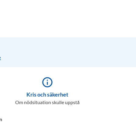
R
info_outline
Kris och säkerhet
Om nödsituation skulle uppstå
n