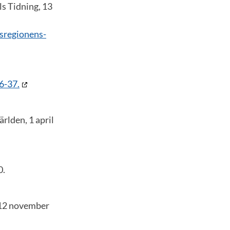
s Tidning, 13
sregionens-
36-37.
ärlden, 1 april
0.
12 november