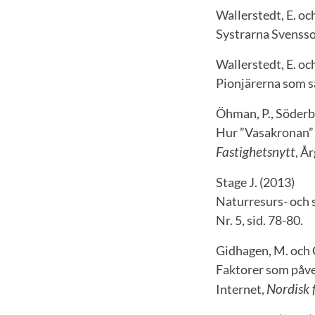
Wallerstedt, E. oc
Systrarna Svensso
Wallerstedt, E. oc
Pionjärerna som s
Öhman, P., Söderbe
Hur ”Vasakronan” 
Fastighetsnytt
, Å
Stage J. (2013)
Naturresurs- och 
Nr. 5, sid. 78-80.
Gidhagen, M. och 
Faktorer som påver
Nordisk f
Internet,