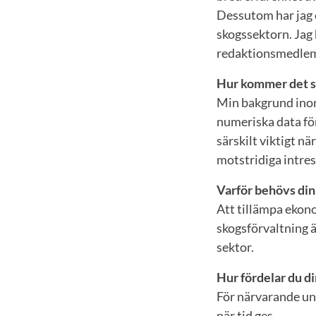
Dessutom har jag e
skogssektorn. Jag 
redaktionsmedlem f
Hur kommer det si
Min bakgrund inom
numeriska data för
särskilt viktigt nä
motstridiga intres
Varför behövs din
Att tillämpa ekono
skogsförvaltning ä
sektor.
Hur fördelar du d
För närvarande und
när tid ges.