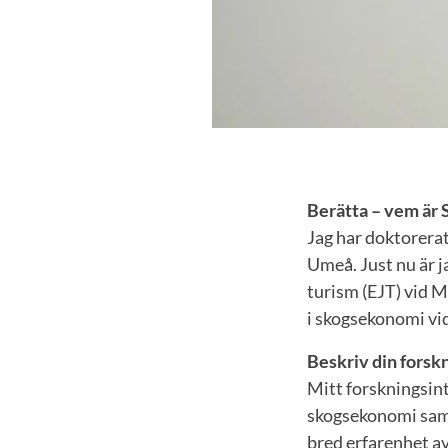
Berätta – vem är
Jag har doktorerat
Umeå. Just nu är j
turism (EJT) vid M
i skogsekonomi vid
Beskriv din forskn
Mitt forskningsin
skogsekonomi samt
bred erfarenhet av