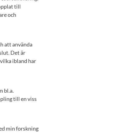
plat till
are och
ch att använda
lut. Det är
 vilka ibland har
 bl.a.
ling till en viss
med min forskning