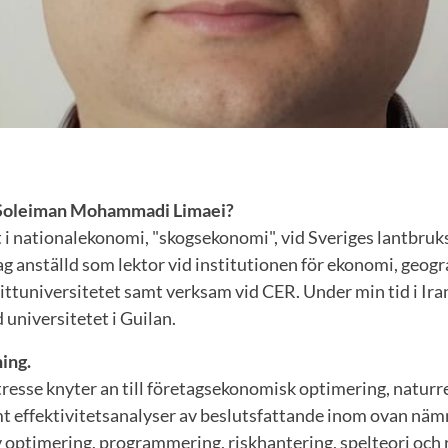
 Soleiman Mohammadi Limaei?
 i nationalekonomi, "skogsekonomi", vid Sveriges lantbruks
ag anställd som lektor vid institutionen för ekonomi, geogra
ittuniversitetet samt verksam vid CER. Under min tid i Iran
 universitetet i Guilan.
ing.
tresse knyter an till företagsekonomisk optimering, natur
 effektivitetsanalyser av beslutsfattande inom ovan nämnd
 optimering, programmering, riskhantering, spelteori och 