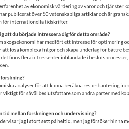
rfarenhet av ekonomisk värdering av varor och tjänster kop
har publicerat över 50 vetenskapliga artiklar och är gransk
ör internationella tidskrifter.
g att du började intressera dig för detta område?
 skogsekonomi har medfört ett intresse för optimering o
 att lösa komplexa frågor och skapa underlag för bättre bes
r det finns flera intressenter inblandade i beslutsprocesser,
sen.
 forskning?
miska analyser för att kunna beräkna resurshantering inom
r viktigt för såväl beslutsfattare som andra parter med kopp
in tid mellan forskningen och undervisning?
ervisar jag i stort sett på heltid, men jag försöker hinna 