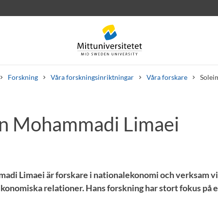
Forskning
Våra forskningsinriktningar
Våra forskare
Solei
an Mohammadi Limaei
rev
Personal
Lediga jobb
di Limaei är forskare i nationalekonomi och verksam v
ekonomiska relationer. Hans forskning har stort fokus på