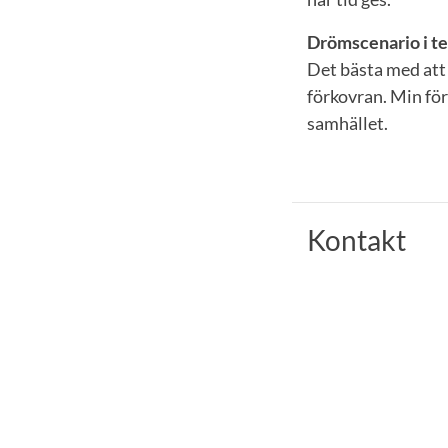
Drömscenario i te
Det bästa med att 
förkovran. Min för
samhället.
Kontakt