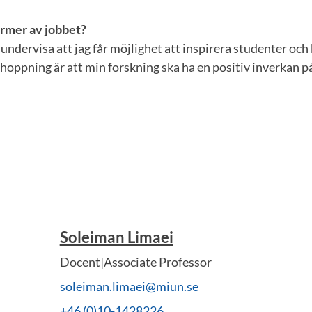
rmer av jobbet?
undervisa att jag får möjlighet att inspirera studenter och b
hoppning är att min forskning ska ha en positiv inverkan p
Soleiman Limaei
Docent|Associate Professor
soleiman.limaei@miun.se
+46 (0)10-1428226