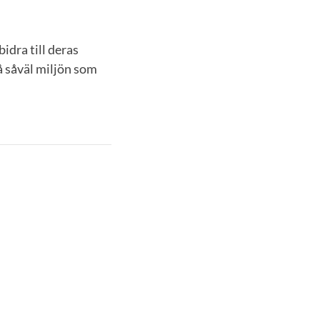
idra till deras
å såväl miljön som