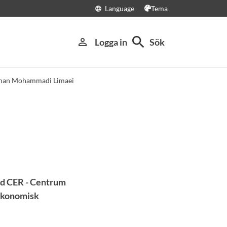
Language
Tema
language
search
person_outline
Logga in
Sök
man Mohammadi Limaei
id CER - Centrum
 ekonomisk