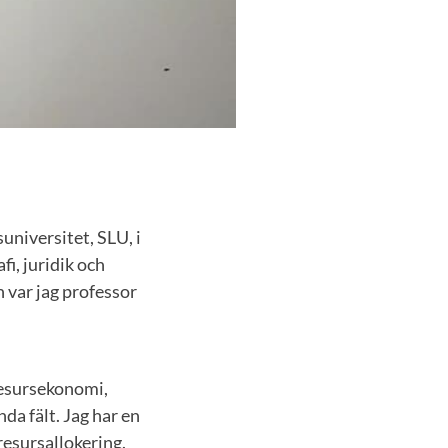
universitet, SLU, i
fi, juridik och
 var jag professor
resursekonomi,
a fält. Jag har en
resursallokering.