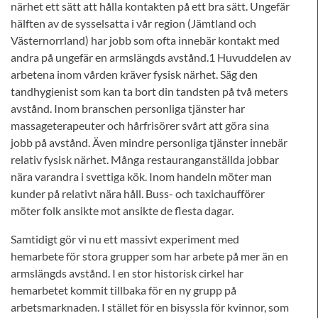
närhet ett sätt att hålla kontakten på ett bra sätt. Ungefär
hälften av de sysselsatta i vår region (Jämtland och
Västernorrland) har jobb som ofta innebär kontakt med
andra på ungefär en armslängds avstånd.1 Huvuddelen av
arbetena inom vården kräver fysisk närhet. Säg den
tandhygienist som kan ta bort din tandsten på två meters
avstånd. Inom branschen personliga tjänster har
massageterapeuter och hårfrisörer svårt att göra sina
jobb på avstånd. Även mindre personliga tjänster innebär
relativ fysisk närhet. Många restauranganställda jobbar
nära varandra i svettiga kök. Inom handeln möter man
kunder på relativt nära håll. Buss- och taxichaufförer
möter folk ansikte mot ansikte de flesta dagar.
Samtidigt gör vi nu ett massivt experiment med
hemarbete för stora grupper som har arbete på mer än en
armslängds avstånd. I en stor historisk cirkel har
hemarbetet kommit tillbaka för en ny grupp på
arbetsmarknaden. I stället för en bisyssla för kvinnor, som