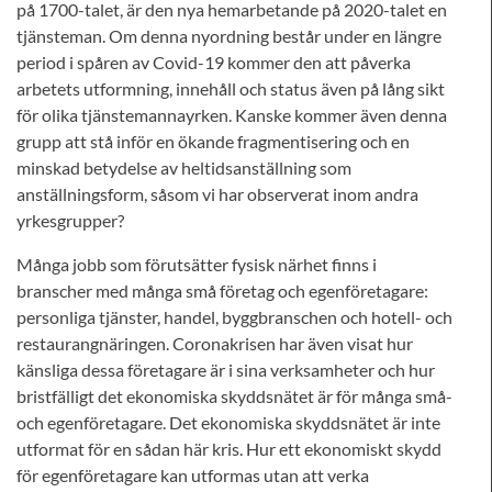
på 1700-talet, är den nya hemarbetande på 2020-talet en
tjänsteman. Om denna nyordning består under en längre
period i spåren av Covid-19 kommer den att påverka
arbetets utformning, innehåll och status även på lång sikt
för olika tjänstemannayrken. Kanske kommer även denna
grupp att stå inför en ökande fragmentisering och en
minskad betydelse av heltidsanställning som
anställningsform, såsom vi har observerat inom andra
yrkesgrupper?
Många jobb som förutsätter fysisk närhet finns i
branscher med många små företag och egenföretagare:
personliga tjänster, handel, byggbranschen och hotell- och
restaurangnäringen. Coronakrisen har även visat hur
känsliga dessa företagare är i sina verksamheter och hur
bristfälligt det ekonomiska skyddsnätet är för många små-
och egenföretagare. Det ekonomiska skyddsnätet är inte
utformat för en sådan här kris. Hur ett ekonomiskt skydd
för egenföretagare kan utformas utan att verka