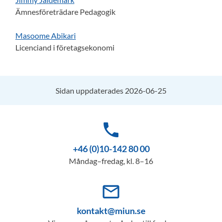
Ämnesföreträdare Pedagogik
Masoome Abikari
Licenciand i företagsekonomi
Sidan uppdaterades 2026-06-25
phone
+46 (0)10-142 80 00
Måndag–fredag, kl. 8–16
mail_outline
kontakt@miun.se