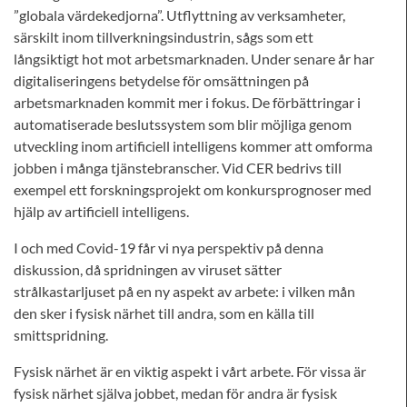
”globala värdekedjorna”. Utflyttning av verksamheter,
särskilt inom tillverkningsindustrin, sågs som ett
långsiktigt hot mot arbetsmarknaden. Under senare år har
digitaliseringens betydelse för omsättningen på
arbetsmarknaden kommit mer i fokus. De förbättringar i
automatiserade beslutssystem som blir möjliga genom
utveckling inom artificiell intelligens kommer att omforma
jobben i många tjänstebranscher. Vid CER bedrivs till
exempel ett forskningsprojekt om konkursprognoser med
hjälp av artificiell intelligens.
I och med Covid-19 får vi nya perspektiv på denna
diskussion, då spridningen av viruset sätter
strålkastarljuset på en ny aspekt av arbete: i vilken mån
den sker i fysisk närhet till andra, som en källa till
smittspridning.
Fysisk närhet är en viktig aspekt i vårt arbete. För vissa är
fysisk närhet själva jobbet, medan för andra är fysisk