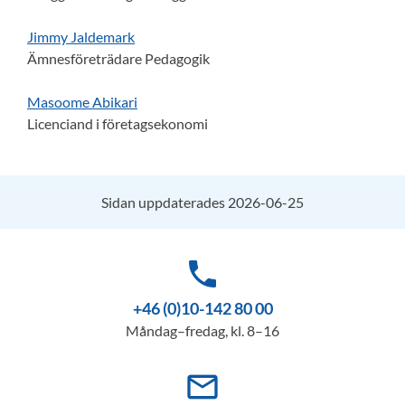
Jimmy Jaldemark
Ämnesföreträdare Pedagogik
Masoome Abikari
Licenciand i företagsekonomi
Sidan uppdaterades 2026-06-25
phone
+46 (0)10-142 80 00
Måndag–fredag, kl. 8–16
mail_outline