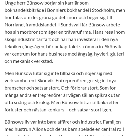
Unge herr Bünsow börjar sin karriär som
bokhandelsbiträde i Bonniers bokhandel i Stockholm, men
hör talas om det gröna guldet i norr och beger sig till
Norrland, framtidslandet. I Sundsvall får Bünsow arbete
hos sin morbror som äger en trävarufirma. Hans resa inom
skogsindustrin tar fart och när han investerar i den nya
tekniken, ångsågen, börjar kapitalet strömma in. Skönvik
var centrum för hans business med ångsåg, hyvleri, gjuteri
och mekanisk verkstad.
Men Bünsow lutar sig inte tillbaka och nöjer sig med
verksamheten i Skönvik. Entreprenören ger sig in i nya
branscher och satsar stort. Och förlorar stort. Som för
många andra entreprenörer är vägen sällan spikrak utan
ofta snårig och krokig. Men Bünsow hittar tillbaka efter
förluster och nästan konkurs – och satsar stort igen.
Bünsows liv var inte bara affärer och industrier. Familjen
med hustrun Allona och deras barn spelade en central roll