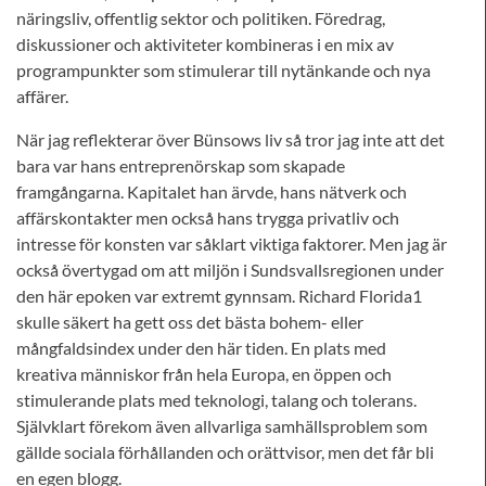
näringsliv, offentlig sektor och politiken. Föredrag,
diskussioner och aktiviteter kombineras i en mix av
programpunkter som stimulerar till nytänkande och nya
affärer.
När jag reflekterar över Bünsows liv så tror jag inte att det
bara var hans entreprenörskap som skapade
framgångarna. Kapitalet han ärvde, hans nätverk och
affärskontakter men också hans trygga privatliv och
intresse för konsten var såklart viktiga faktorer. Men jag är
också övertygad om att miljön i Sundsvallsregionen under
den här epoken var extremt gynnsam. Richard Florida1
skulle säkert ha gett oss det bästa bohem- eller
mångfaldsindex under den här tiden. En plats med
kreativa människor från hela Europa, en öppen och
stimulerande plats med teknologi, talang och tolerans.
Självklart förekom även allvarliga samhällsproblem som
gällde sociala förhållanden och orättvisor, men det får bli
en egen blogg.