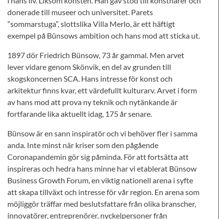
i hans liv. Liksom konsten. Han gav stöd till konstnärer och
donerade till museer och universitet. Parets
”sommarstuga”, slottslika Villa Merlo, är ett häftigt
exempel på Bünsows ambition och hans mod att sticka ut.
1897 dör Friedrich Bünsow, 73 år gammal. Men arvet
lever vidare genom Skönvik, en del av grunden till
skogskoncernen SCA. Hans intresse för konst och
arkitektur finns kvar, ett värdefullt kulturarv. Arvet i form
av hans mod att prova ny teknik och nytänkande är
fortfarande lika aktuellt idag, 175 år senare.
Bünsow är en sann inspiratör och vi behöver fler i samma
anda. Inte minst när kriser som den pågående
Coronapandemin gör sig påminda. För att fortsätta att
inspireras och hedra hans minne har vi etablerat Bünsow
Business Growth Forum, en viktig nationell arena i syfte
att skapa tillväxt och intresse för vår region. En arena som
möjliggör träffar med beslutsfattare från olika branscher,
innovatörer, entreprenörer, nyckelpersoner från