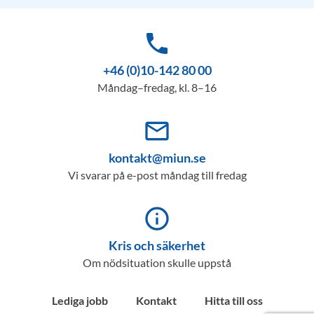
phone
+46 (0)10-142 80 00
Måndag–fredag, kl. 8–16
mail_outline
kontakt@miun.se
Vi svarar på e-post måndag till fredag
info_outline
Kris och säkerhet
Om nödsituation skulle uppstå
Lediga jobb
Kontakt
Hitta till oss