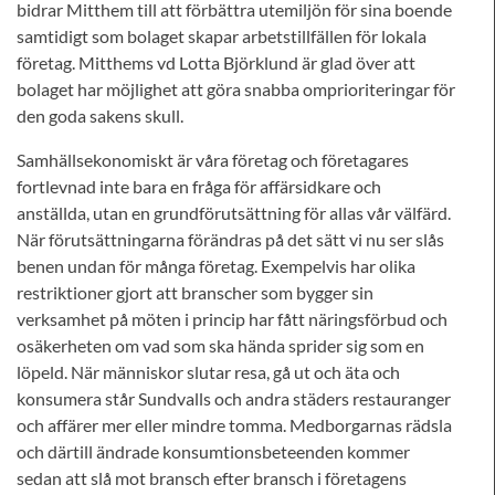
bidrar Mitthem till att förbättra utemiljön för sina boende
samtidigt som bolaget skapar arbetstillfällen för lokala
företag. Mitthems vd Lotta Björklund är glad över att
bolaget har möjlighet att göra snabba omprioriteringar för
den goda sakens skull.
Samhällsekonomiskt är våra företag och företagares
fortlevnad inte bara en fråga för affärsidkare och
anställda, utan en grundförutsättning för allas vår välfärd.
När förutsättningarna förändras på det sätt vi nu ser slås
benen undan för många företag. Exempelvis har olika
restriktioner gjort att branscher som bygger sin
verksamhet på möten i princip har fått näringsförbud och
osäkerheten om vad som ska hända sprider sig som en
löpeld. När människor slutar resa, gå ut och äta och
konsumera står Sundvalls och andra städers restauranger
och affärer mer eller mindre tomma. Medborgarnas rädsla
och därtill ändrade konsumtionsbeteenden kommer
sedan att slå mot bransch efter bransch i företagens