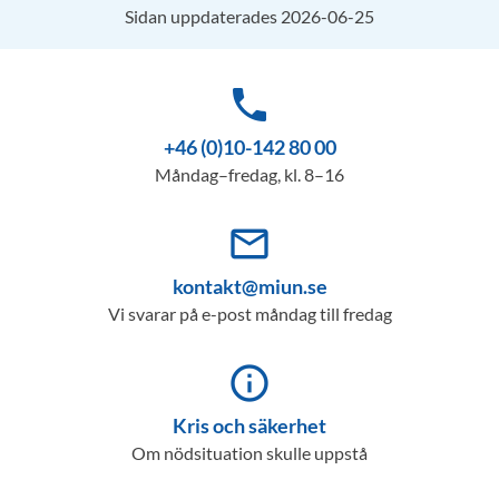
Sidan uppdaterades 2026-06-25
phone
+46 (0)10-142 80 00
Måndag–fredag, kl. 8–16
mail_outline
kontakt@miun.se
Vi svarar på e-post måndag till fredag
info_outline
Kris och säkerhet
Om nödsituation skulle uppstå