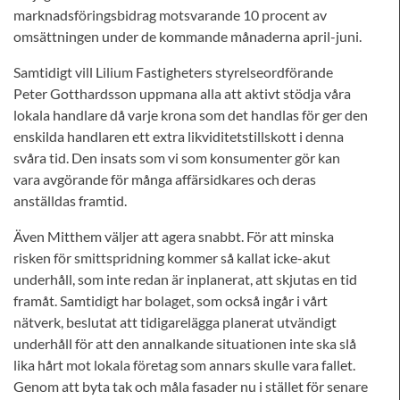
marknadsföringsbidrag motsvarande 10 procent av
omsättningen under de kommande månaderna april-juni.
Samtidigt vill Lilium Fastigheters styrelseordförande
Peter Gotthardsson uppmana alla att aktivt stödja våra
lokala handlare då varje krona som det handlas för ger den
enskilda handlaren ett extra likviditetstillskott i denna
svåra tid. Den insats som vi som konsumenter gör kan
vara avgörande för många affärsidkares och deras
anställdas framtid.
Även Mitthem väljer att agera snabbt. För att minska
risken för smittspridning kommer så kallat icke-akut
underhåll, som inte redan är inplanerat, att skjutas en tid
framåt. Samtidigt har bolaget, som också ingår i vårt
nätverk, beslutat att tidigarelägga planerat utvändigt
underhåll för att den annalkande situationen inte ska slå
lika hårt mot lokala företag som annars skulle vara fallet.
Genom att byta tak och måla fasader nu i stället för senare