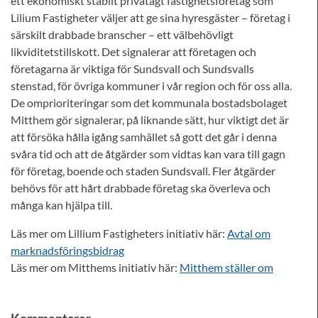
ett ekonomiskt stabilt privatägt fastighetsföretag som
Lilium Fastigheter väljer att ge sina hyresgäster – företag i
särskilt drabbade branscher – ett välbehövligt
likviditetstillskott. Det signalerar att företagen och
företagarna är viktiga för Sundsvall och Sundsvalls
stenstad, för övriga kommuner i vår region och för oss alla.
De omprioriteringar som det kommunala bostadsbolaget
Mitthem gör signalerar, på liknande sätt, hur viktigt det är
att försöka hålla igång samhället så gott det går i denna
svåra tid och att de åtgärder som vidtas kan vara till gagn
för företag, boende och staden Sundsvall. Fler åtgärder
behövs för att hårt drabbade företag ska överleva och
många kan hjälpa till.
Läs mer om Lillium Fastigheters initiativ här:
Avtal om
marknadsföringsbidrag
Läs mer om Mitthems initiativ här:
Mitthem ställer om