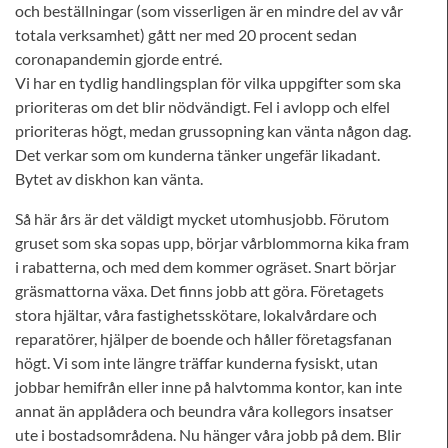
och beställningar (som visserligen är en mindre del av vår
totala verksamhet) gått ner med 20 procent sedan
coronapandemin gjorde entré.
Vi har en tydlig handlingsplan för vilka uppgifter som ska
prioriteras om det blir nödvändigt. Fel i avlopp och elfel
prioriteras högt, medan grussopning kan vänta någon dag.
Det verkar som om kunderna tänker ungefär likadant.
Bytet av diskhon kan vänta.
Så här års är det väldigt mycket utomhusjobb. Förutom
gruset som ska sopas upp, börjar vårblommorna kika fram
i rabatterna, och med dem kommer ogräset. Snart börjar
gräsmattorna växa. Det finns jobb att göra. Företagets
stora hjältar, våra fastighetsskötare, lokalvårdare och
reparatörer, hjälper de boende och håller företagsfanan
högt. Vi som inte längre träffar kunderna fysiskt, utan
jobbar hemifrån eller inne på halvtomma kontor, kan inte
annat än applådera och beundra våra kollegors insatser
ute i bostadsområdena. Nu hänger våra jobb på dem. Blir