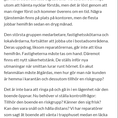
utom att hämta nycklar förstås, men det är löst genom att
man ringer först och kommer överens om en tid. Några
tjänstemän finns på plats på kontoren, men de flesta
jobbar hemifrån sedan en dryg månad.
Den största gruppen medarbetare, fastighetsskötarna och
lokalvårdarna, fortsätter att jobba ute i bostadsområdena.
Deras uppdrag, liksom reparatörernas, går inte att lösa
hemifrån. Fastigheterna måste tas om hand. Däremot
finns ett nytt säkerhetstänk. De ställs inför nya
utmaningar när smittan lurar runt hörnet. En akut
felanmälan måste åtgärdas, men hur gör man när kunden
är hemma i karantän och dessutom tillhör en riskgrupp?
Det är inte bara att ringa på och gå in i en lägenhet när den
boende öppnar. Nu behöver vi ställa kontrollfrågor:
Tillhör den boende en riskgrupp? Känner den sig frisk?
Kan den vara snäll och hålla distans? Vi har reparatörer
som sagt åt boende att vänta i trapphuset medan en läcka