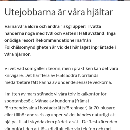
Utejobbarna är våra hjältar
Värna våra äldre och andra riskgrupper! Tvätta
händerna noga med tvål och vatten! Håll avstånd! Inga
onödiga resor! Rekommendationerna från
Folkhälsomyndigheten är vid det här laget inpräntade i
våra hjärnor.
Vi vet vad som gäller i teorin, men i praktiken kan det vara
knivigare. Det har flera av HSB Södra Norrlands
medarbetare fått känna av under de senaste veckorna.
I mitten av mars stängde vi våra tolv lokalkontor för
spontanbesök. Många av kunderna (främst
förtroendevalda i bostadsrättsföreningar) är 70-plusare
eller tillhör andra riskgrupper, så det kändes naturligt att
hjälpa till att skydda dem på detta sätt. De flesta ärenden
går nuförtiden att lösa digitalt eller via telefon och mejl,