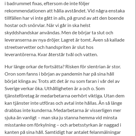
i badrummet fixas, eftersom de inte följer
rekommendationen att hålla avståndet. Vid några enstaka
tillfällen har vi inte gått in alls, på grund av att den boende
hostar och snörvlar. När vi går in ska helst
skyddshandskar användas. Men de börjar ta slut och
leveranserna av nya dröjer. Lagret är tomt. Även så kallade
streetservetter och handspriten är slut hos
leverantörerna. Kvar återstår tvål och vatten.
Hur länge orkar de fortsätta? Risken för slentrian är stor.
Oron som fanns i början av pandemin har på sina håll
börjat klinga av. Trots att det är nu som faran i vår del av
Sverige verkar öka. Uthålligheten är a och o. Som
tjänsteföretag är medarbetarna oerhört viktiga. Utan dem
kan tjänster inte utföras och avtal inte hållas. Än så länge
drabbas inte kunderna. Medarbetarna är visserligen mer
sjuka än vanligt – man ska ju stanna hemma vid minsta
misstanke om förkylning – och arbetsstyrkan är naggad i
kanten på sina håll. Samtidigt har antalet felanmälningar