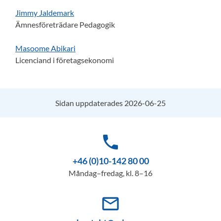
Jimmy Jaldemark
Ämnesföreträdare Pedagogik
Masoome Abikari
Licenciand i företagsekonomi
Sidan uppdaterades 2026-06-25
phone
+46 (0)10-142 80 00
Måndag–fredag, kl. 8–16
mail_outline