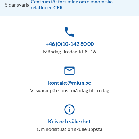
Centrum för forskning om ekonomiska
Sidansvarig:
relationer, CER
phone
+46 (0)10-142 80 00
Måndag–fredag, kl. 8–16
mail_outline
kontakt@miun.se
Vi svarar på e-post måndag till fredag
info_outline
Kris och säkerhet
Om nödsituation skulle uppstå