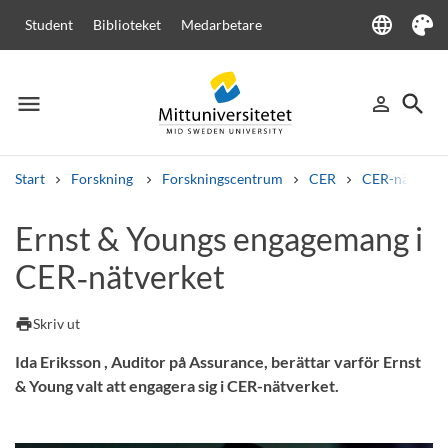
language
Student
Biblioteket
Medarbetare
Language
Tema
menu
search
person_outline
Meny
Logga in
Sök
Start
Forskning
Forskningscentrum
CER
CER-nätverke
Sök
Ernst & Youngs engagemang i
Andra söktjänster
CER‑nätverket
Kurser och program
Kursplaner
Välkomstbrev
Personal
Lediga jobb
print
Skriv ut
Ida Eriksson , Auditor på Assurance, berättar varför Ernst
& Young valt att engagera sig i CER-nätverket.