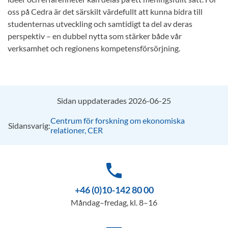
oss på Cedra är det särskilt värdefullt att kunna bidra till
studenternas utveckling och samtidigt ta del av deras
perspektiv – en dubbel nytta som stärker både vår
verksamhet och regionens kompetensförsörjning.
Sidan uppdaterades 2026-06-25
Centrum för forskning om ekonomiska
Sidansvarig:
relationer, CER
phone
+46 (0)10-142 80 00
Måndag–fredag, kl. 8–16