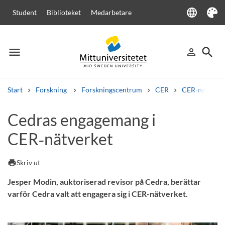
language
Student
Biblioteket
Medarbetare
Language
Tema
menu
search
person_outline
Meny
Logga in
Sök
Start
Forskning
Forskningscentrum
CER
CER-nätverke
Sök
Cedras engagemang i
Andra söktjänster
CER‑nätverket
Kurser och program
Kursplaner
Välkomstbrev
Personal
Lediga jobb
print
Skriv ut
Jesper Modin, auktoriserad revisor på Cedra, berättar
varför Cedra valt att engagera sig i CER-nätverket.