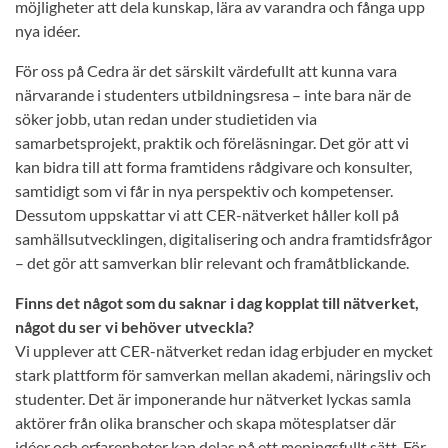
möjligheter att dela kunskap, lära av varandra och fånga upp
nya idéer.
För oss på Cedra är det särskilt värdefullt att kunna vara
närvarande i studenters utbildningsresa – inte bara när de
söker jobb, utan redan under studietiden via
samarbetsprojekt, praktik och föreläsningar. Det gör att vi
kan bidra till att forma framtidens rådgivare och konsulter,
samtidigt som vi får in nya perspektiv och kompetenser.
Dessutom uppskattar vi att CER-nätverket håller koll på
samhällsutvecklingen, digitalisering och andra framtidsfrågor
– det gör att samverkan blir relevant och framåtblickande.
Finns det något som du saknar i dag kopplat till nätverket,
något du ser vi behöver utveckla?
Vi upplever att CER-nätverket redan idag erbjuder en mycket
stark plattform för samverkan mellan akademi, näringsliv och
studenter. Det är imponerande hur nätverket lyckas samla
aktörer från olika branscher och skapa mötesplatser där
idéer och erfarenheter kan delas på ett meningsfullt sätt. För