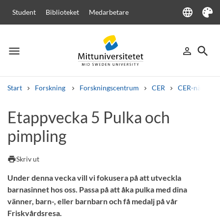
language
Student
Biblioteket
Medarbetare
Language
Tema
menu
search
person_outline
Meny
Logga in
Sök
Start
Forskning
Forskningscentrum
CER
CER-nätverke
Sök
Etappvecka 5 Pulka och
Andra söktjänster
pimpling
Kurser och program
Kursplaner
Välkomstbrev
Personal
Lediga jobb
print
Skriv ut
Under denna vecka vill vi fokusera på att utveckla
barnasinnet hos oss. Passa på att åka pulka med dina
vänner, barn-, eller barnbarn och få medalj på vår
Friskvårdsresa.