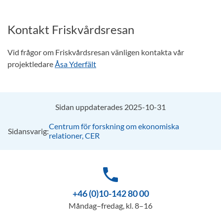
Kontakt Friskvårdsresan
Vid frågor om Friskvårdsresan vänligen kontakta vår
projektledare
Åsa Yderfält
Sidan uppdaterades 2025-10-31
Centrum för forskning om ekonomiska
Sidansvarig:
relationer, CER
phone
+46 (0)10-142 80 00
Måndag–fredag, kl. 8–16