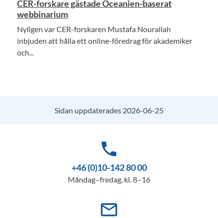
CER-forskare gästade Oceanien-baserat
webbinarium
Nyligen var CER-forskaren Mustafa Nourallah
inbjuden att hålla ett online-föredrag för akademiker
och...
Sidan uppdaterades 2026-06-25
phone
+46 (0)10-142 80 00
Måndag–fredag, kl. 8–16
mail_outline