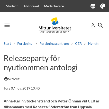
language
Student
Biblioteket
Medarbetare
Language
Tema
menu
search
person_outline
Meny
Logga in
Sök
Start
Forskning
Forskningscentrum
CER
Nyheter från
Sök
Releaseparty för
Andra söktjänster
nyutkommen antologi
Kurser och program
Kursplaner
Välkomstbrev
Personal
Lediga jobb
print
Skriv ut
Tors 07 nov. 2019 10:40
Anna-Karin Stockenstrand och Peter Öhman vid CER är
tillsammans med Rebecca Söderström från Uppsala