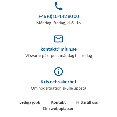
phone
+46 (0)10-142 80 00
Måndag–fredag, kl. 8–16
mail_outline
kontakt@miun.se
Vi svarar på e-post måndag till fredag
info_outline
Kris och säkerhet
Om nödsituation skulle uppstå
Lediga jobb
Kontakt
Hitta till oss
Om webbplatsen