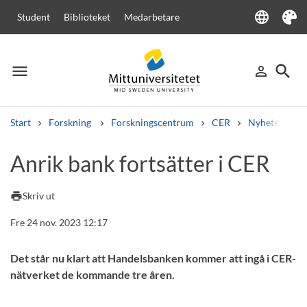
language
Student
Biblioteket
Medarbetare
Language
Tema
menu
search
person_outline
Meny
Logga in
Sök
Start
Forskning
Forskningscentrum
CER
Nyheter från
Sök
Anrik bank fortsätter i CER
Andra söktjänster
Kurser och program
Kursplaner
Välkomstbrev
Personal
print
Skriv ut
Lediga jobb
Fre 24 nov. 2023 12:17
Det står nu klart att Handelsbanken kommer att ingå i CER-
nätverket de kommande tre åren.