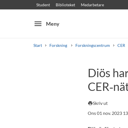
Student
Biblioteket
Medarbetare
menu
Meny
Start
Forskning
Forskningscentrum
CER
Sök
Andra söktjänster
Diös har 
Kurser och program
Kursplaner
Välkomstb
CER‑nät
Skriv ut
print
Ons 01 nov. 2023 13