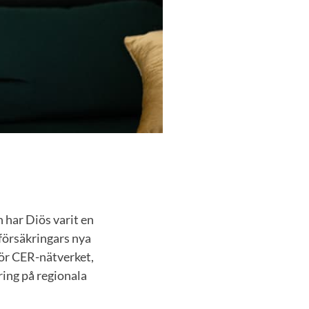
 har Diös varit en
försäkringars nya
ör CER-nätverket,
ring på regionala