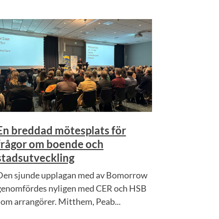
En breddad mötesplats för
frågor om boende och
stadsutveckling
Den sjunde upplagan med av Bomorrow
genomfördes nyligen med CER och HSB
som arrangörer. Mitthem, Peab...