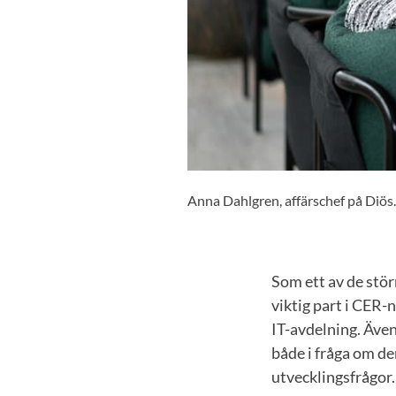
Anna Dahlgren, affärschef på Diös.
Som ett av de stö
viktig part i CER
IT-avdelning. Äve
både i fråga om d
utvecklingsfrågor.