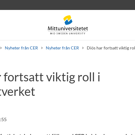
Nyheter från CER
Nyheter från CER
Diös har fortsatt viktig ro
fortsatt viktig roll i
rev
Personal
Lediga jobb
verket
:55