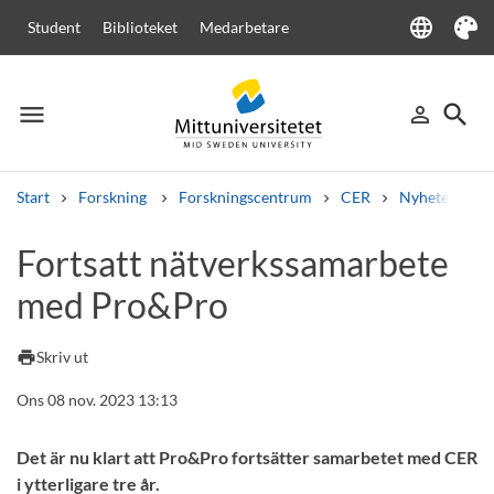
language
Student
Biblioteket
Medarbetare
Language
Tema
menu
search
person_outline
Meny
Logga in
Sök
Start
Forskning
Forskningscentrum
CER
Nyheter från
Sök
Fortsatt nätverkssamarbete
Andra söktjänster
med Pro&Pro
Kurser och program
Kursplaner
Välkomstbrev
Personal
Lediga jobb
print
Skriv ut
Ons 08 nov. 2023 13:13
Det är nu klart att Pro&Pro fortsätter samarbetet med CER
i ytterligare tre år.