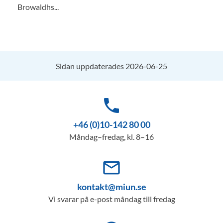
Browaldhs...
Sidan uppdaterades 2026-06-25
phone
+46 (0)10-142 80 00
Måndag–fredag, kl. 8–16
mail_outline
kontakt@miun.se
Vi svarar på e-post måndag till fredag