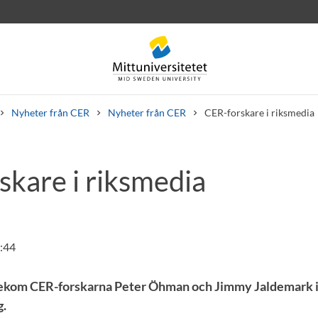
Nyheter från CER
Nyheter från CER
CER-forskare i riksmedia
skare i riksmedia
rev
Personal
Lediga jobb
:44
örekom CER-forskarna Peter Öhman och Jimmy Jaldemark i 
g.