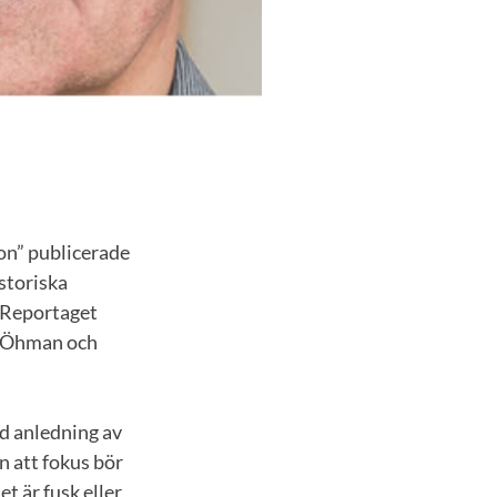
gon” publicerade
storiska
 Reportaget
r Öhman och
d anledning av
n att fokus bör
t är fusk eller