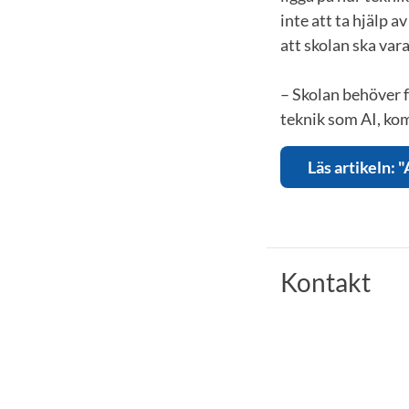
inte att ta hjälp 
att skolan ska var
– Skolan behöver fö
teknik som AI, k
Läs artikeln: 
Kontakt