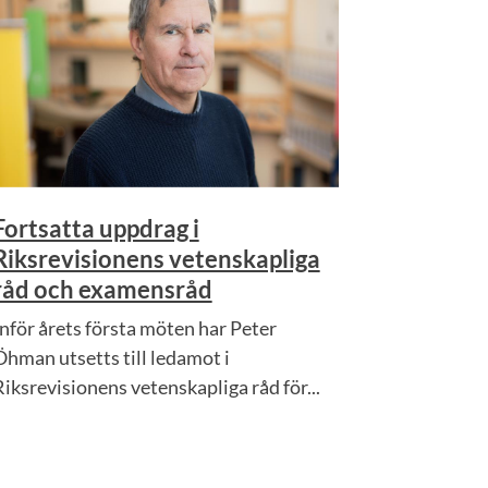
Fortsatta uppdrag i
Riksrevisionens vetenskapliga
råd och examensråd
Inför årets första möten har Peter
Öhman utsetts till ledamot i
Riksrevisionens vetenskapliga råd för...