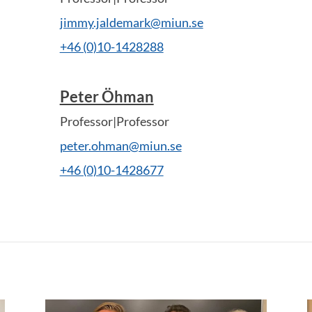
jimmy.jaldemark@miun.se
+46 (0)10-1428288
Peter Öhman
Professor|Professor
peter.ohman@miun.se
+46 (0)10-1428677