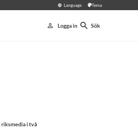
Language
Tema
language
search
person_outline
Logga in
Sök
riksmedia i två