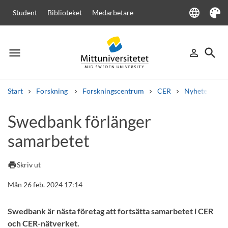
language
Student
Biblioteket
Medarbetare
Language
Tema
menu
search
person_outline
Meny
Logga in
Sök
Start
Forskning
Forskningscentrum
CER
Nyheter från
Sök
Swedbank förlänger
Andra söktjänster
samarbetet
Kurser och program
Kursplaner
Välkomstbrev
Personal
Lediga jobb
print
Skriv ut
Mån 26 feb. 2024 17:14
Swedbank är nästa företag att fortsätta samarbetet i CER
och CER-nätverket.