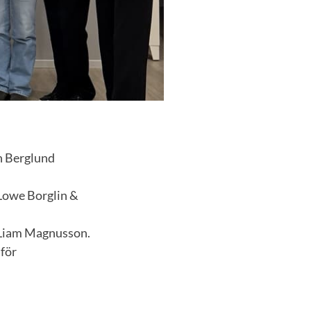
an Berglund
 Lowe Borglin &
& Liam Magnusson.
 för