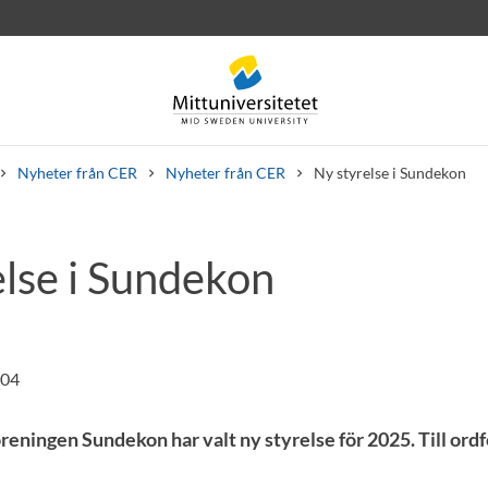
Nyheter från CER
Nyheter från CER
Ny styrelse i Sundekon
else i Sundekon
rev
Personal
Lediga jobb
:04
ningen Sundekon har valt ny styrelse för 2025. Till ord