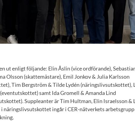
sen ut enligt följande: Elin Åslin (vice ordförande), Sebasti
ma Olsson (skattemästare), Emil Jonkov & Julia Karlsson
tet), Tim Bergström & Tilde Lydén (näringslivsutskottet),
(eventutskottet) samt Ida Gromell & Amanda Lind
tskottet). Suppleanter är Tim Hultman, Elin Israelsson 
i näringslivsutskottet ingår i CER-nätverkets arbetsgrupp
kning.