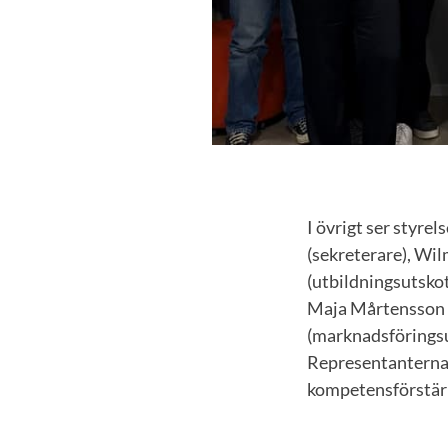
I övrigt ser styrel
(sekreterare), Wil
(utbildningsutskot
Maja Mårtensson 
(marknadsföringsu
Representanterna 
kompetensförstär