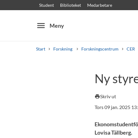
Student
Biblioteket
Medarbetare
menu
Meny
Start
Forskning
Forskningscentrum
CER
Sök
Andra söktjänster
Ny styr
Kurser och program
Kursplaner
Välkomstb
Skriv ut
print
Tors 09 jan. 2025 13
Ekonomstudentföre
Lovisa Tällberg.