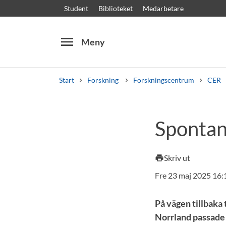
Student
Biblioteket
Medarbetare
menu
Meny
Start
Forskning
Forskningscentrum
CER
Sök
Andra söktjänster
Spontan
Kurser och program
Kursplaner
Välkomstb
Skriv ut
print
Fre 23 maj 2025 16:
På vägen tillbaka
Norrland passade P