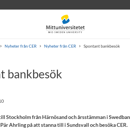
Nyheter från CER
Nyheter från CER
Spontant bankbesök
t bankbesök
rev
Personal
Lediga jobb
10
 till Stockholm från Härnösand och årsstämman i Swedban
är Ahrling på att stanna till i Sundsvall och besöka CER.