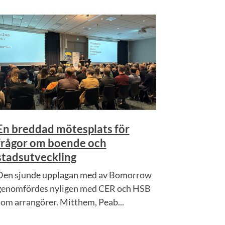
En breddad mötesplats för
frågor om boende och
stadsutveckling
Den sjunde upplagan med av Bomorrow
genomfördes nyligen med CER och HSB
som arrangörer. Mitthem, Peab...