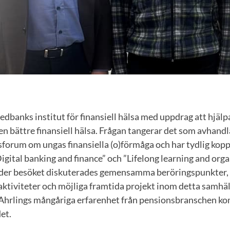
edbanks institut för finansiell hälsa med uppdrag att hjälp
t en bättre finansiell hälsa. Frågan tangerar det som avhan
forum om ungas finansiella (o)förmåga och har tydlig koppli
gital banking and finance” och ”Lifelong learning and orga
der besöket diskuterades gemensamma beröringspunkter, 
tiviteter och möjliga framtida projekt inom detta samhäl
Ahrlings mångåriga erfarenhet från pensionsbranschen k
det.