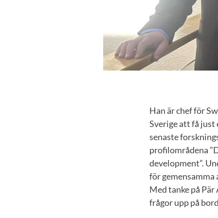
Han är chef för Sw
Sverige att få jus
senaste forsknings
profilområdena ”Di
development”. Un
för gemensamma ak
Med tanke på Pär 
frågor upp på bor