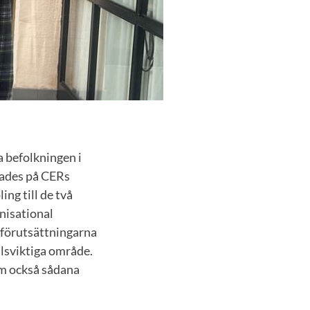
a befolkningen i
dlades på CERs
ng till de två
nisational
förutsättningarna
lsviktiga område.
om också sådana