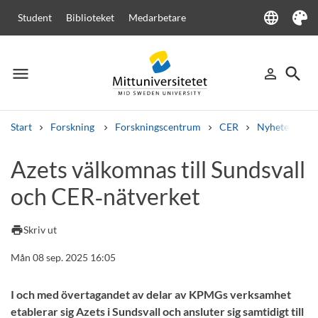
language
Student
Biblioteket
Medarbetare
Language
Tema
menu
search
person_outline
Meny
Logga in
Sök
Start
Forskning
Forskningscentrum
CER
Nyheter från
Sök
Azets välkomnas till Sundsvall
Andra söktjänster
och CER‑nätverket
Kurser och program
Kursplaner
Välkomstbrev
Personal
Lediga jobb
print
Skriv ut
Mån 08 sep. 2025 16:05
I och med övertagandet av delar av KPMGs verksamhet
etablerar sig Azets i Sundsvall och ansluter sig samtidigt till