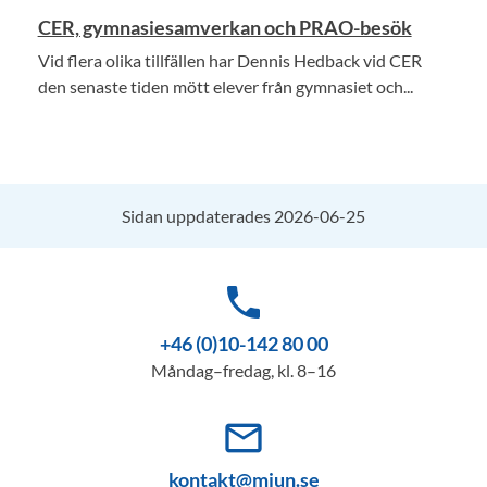
CER, gymnasiesamverkan och PRAO-besök
Vid flera olika tillfällen har Dennis Hedback vid CER
den senaste tiden mött elever från gymnasiet och...
Sidan uppdaterades 2026-06-25
phone
+46 (0)10-142 80 00
Måndag–fredag, kl. 8–16
mail_outline
kontakt@miun.se