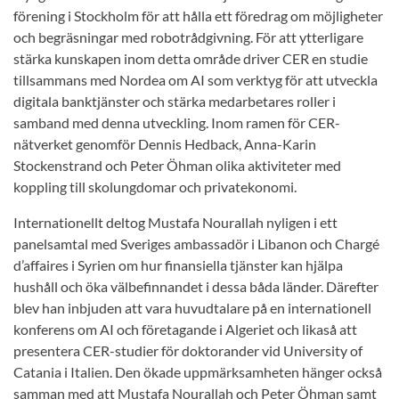
förening i Stockholm för att hålla ett föredrag om möjligheter
och begräsningar med robotrådgivning. För att ytterligare
stärka kunskapen inom detta område driver CER en studie
tillsammans med Nordea om AI som verktyg för att utveckla
digitala banktjänster och stärka medarbetares roller i
samband med denna utveckling. Inom ramen för CER-
nätverket genomför Dennis Hedback, Anna-Karin
Stockenstrand och Peter Öhman olika aktiviteter med
koppling till skolungdomar och privatekonomi.
Internationellt deltog Mustafa Nourallah nyligen i ett
panelsamtal med Sveriges ambassadör i Libanon och Chargé
d’affaires i Syrien om hur finansiella tjänster kan hjälpa
hushåll och öka välbefinnandet i dessa båda länder. Därefter
blev han inbjuden att vara huvudtalare på en internationell
konferens om AI och företagande i Algeriet och likaså att
presentera CER-studier för doktorander vid University of
Catania i Italien. Den ökade uppmärksamheten hänger också
samman med att Mustafa Nourallah och Peter Öhman samt