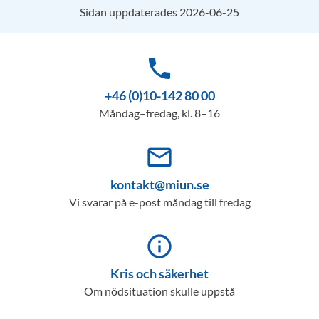
Sidan uppdaterades 2026-06-25
phone
+46 (0)10-142 80 00
Måndag–fredag, kl. 8–16
mail_outline
kontakt@miun.se
Vi svarar på e-post måndag till fredag
info_outline
Kris och säkerhet
Om nödsituation skulle uppstå