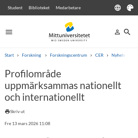
language
Student
Biblioteket
Medarbetare
Language
Tema
menu
search
person_outline
Meny
Logga in
Sök
Start
Forskning
Forskningscentrum
CER
Nyheter från
Sök
Profilområde
Andra söktjänster
uppmärksammas nationellt
Kurser och program
Kursplaner
Välkomstbrev
Personal
Lediga jobb
och internationellt
print
Skriv ut
Fre 13 mars 2026 11:08