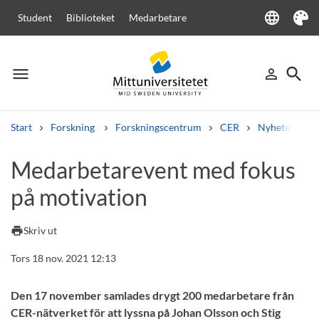
language
Student
Biblioteket
Medarbetare
Language
Tema
menu
search
person_outline
Meny
Logga in
Sök
Start
Forskning
Forskningscentrum
CER
Nyheter från
Sök
Medarbetarevent med fokus
Andra söktjänster
på motivation
Kurser och program
Kursplaner
Välkomstbrev
Personal
Lediga jobb
print
Skriv ut
Tors 18 nov. 2021 12:13
Den 17 november samlades drygt 200 medarbetare från
CER-nätverket för att lyssna på Johan Olsson och Stig