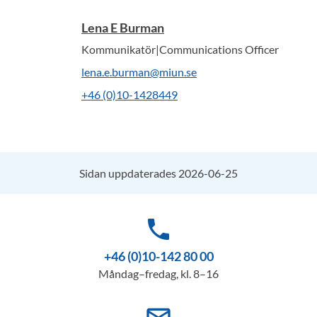
Lena E Burman
Kommunikatör|Communications Officer
lena.e.burman@miun.se
+46 (0)10-1428449
Sidan uppdaterades 2026-06-25
phone
+46 (0)10-142 80 00
Måndag–fredag, kl. 8–16