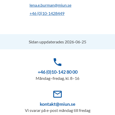
lena.e.burman@miun.se
+46 (0)10-1428449
Sidan uppdaterades 2026-06-25
phone
+46 (0)10-142 80 00
Måndag–fredag, kl. 8–16
mail_outline
kontakt@miun.se
Vi svarar på e-post måndag till fredag