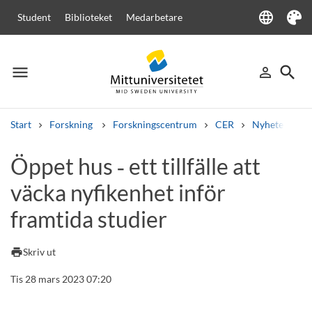
language
Student
Biblioteket
Medarbetare
Language
Tema
menu
search
person_outline
Meny
Logga in
Sök
Start
Forskning
Forskningscentrum
CER
Nyheter från
Sök
Öppet hus ‑ ett tillfälle att
Andra söktjänster
väcka nyfikenhet inför
Kurser och program
Kursplaner
Välkomstbrev
Personal
Lediga jobb
framtida studier
print
Skriv ut
Tis 28 mars 2023 07:20