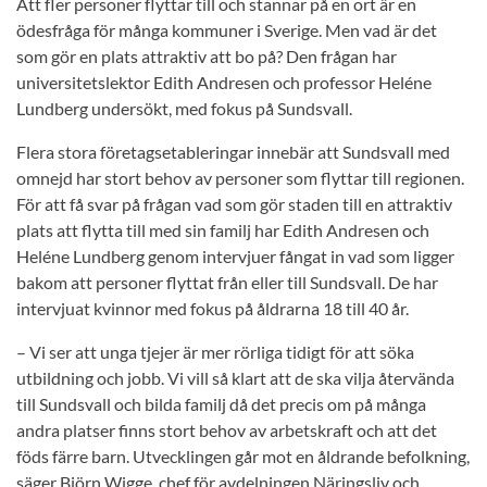
Att fler personer flyttar till och stannar på en ort är en
ödesfråga för många kommuner i Sverige. Men vad är det
som gör en plats attraktiv att bo på? Den frågan har
universitetslektor Edith Andresen och professor Heléne
Lundberg undersökt, med fokus på Sundsvall.
Flera stora företagsetableringar innebär att Sundsvall med
omnejd har stort behov av personer som flyttar till regionen.
För att få svar på frågan vad som gör staden till en attraktiv
plats att flytta till med sin familj har Edith Andresen och
Heléne Lundberg genom intervjuer fångat in vad som ligger
bakom att personer flyttat från eller till Sundsvall. De har
intervjuat kvinnor med fokus på åldrarna 18 till 40 år.
– Vi ser att unga tjejer är mer rörliga tidigt för att söka
utbildning och jobb. Vi vill så klart att de ska vilja återvända
till Sundsvall och bilda familj då det precis om på många
andra platser finns stort behov av arbetskraft och att det
föds färre barn. Utvecklingen går mot en åldrande befolkning,
säger Björn Wigge, chef för avdelningen Näringsliv och