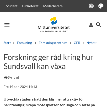
language
Student
Biblioteket
Medarbetare
Language
Tema
menu
search
person_outline
Meny
Logga in
Sök
Start
Forskning
Forskningscentrum
CER
Nyheter från
Sök
Forskning ger råd kring hur
Andra söktjänster
Sundsvall kan växa
Kurser och program
Kursplaner
Välkomstbrev
Personal
Lediga jobb
print
Skriv ut
Fre 19 apr. 2024 14:13
Utveckla staden så att den blir mer attraktiv för
barnfamiljer, skapa mötesplatser för unga och satsa på