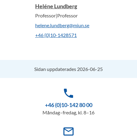
Heléne Lundberg
Professor|Professor
helene.lundberg@miun.se
+46 (0)10-1428571
Sidan uppdaterades 2026-06-25
phone
+46 (0)10-142 80 00
Måndag–fredag, kl. 8–16
mail_outline