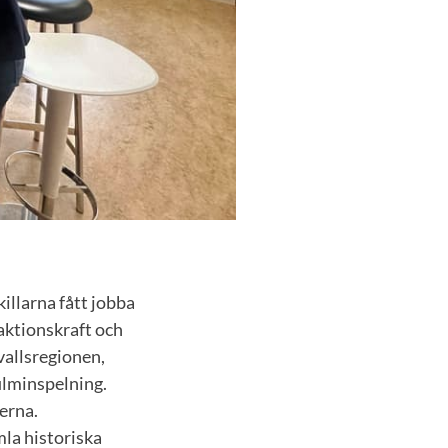
illarna fått jobba
aktionskraft och
allsregionen,
ilminspelning.
erna.
mla historiska