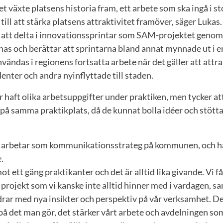
et växte platsens historia fram, ett arbete som ska ingå i st
till att stärka platsens attraktivitet framöver, säger Lukas.
t att delta i innovationssprintar som SAM-projektet genom
 Anas och berättar att sprintarna bland annat mynnade ut i e
ändas i regionens fortsatta arbete när det gäller att attr
nter och andra nyinflyttade till staden.
 haft olika arbetsuppgifter under praktiken, men tycker att
å på samma praktikplats, då de kunnat bolla idéer och stöt
arbetar som kommunikationsstrateg på kommunen, och har
.
ot ett gäng praktikanter och det är alltid lika givande. Vi få
 projekt som vi kanske inte alltid hinner med i vardagen, s
rar med nya insikter och perspektiv på vår verksamhet. Det 
k på det man gör, det stärker vårt arbete och avdelningen so