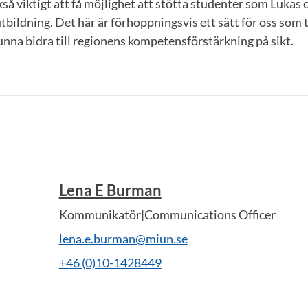
å viktigt att få möjlighet att stötta studenter som Lukas 
 utbildning. Det här är förhoppningsvis ett sätt för oss som
unna bidra till regionens kompetensförstärkning på sikt.
Lena E Burman
Kommunikatör|Communications Officer
lena.e.burman@miun.se
+46 (0)10-1428449