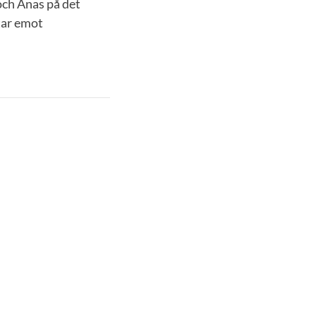
och Anas på det
 tar emot