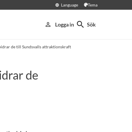
Language
Tema
language
search
person_outline
Logga in
Sök
drar de till Sundsvalls attraktionskraft
idrar de