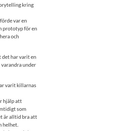
orytelling kring
förde var en
n prototyp för en
ahera och
 det har varit en
ta varandra under
 varit killarnas
r hjälp att
amtidigt som
är alltid bra att
m helhet.