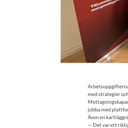
Arbetsuppgifterna
med strategier oc
Mottagningskapaci
jobba med plattfo
Även en kartläggni
— Det var ett rikt