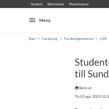
Student
Biblioteket
Medarbetare
menu
Meny
Start
Forskning
Forskningscentrum
CER
Sök
Andra söktjänster
Studente
Kurser och program
Kursplaner
Välkomstb
till Sun
Skriv ut
print
Tis 01 apr. 2025 15: