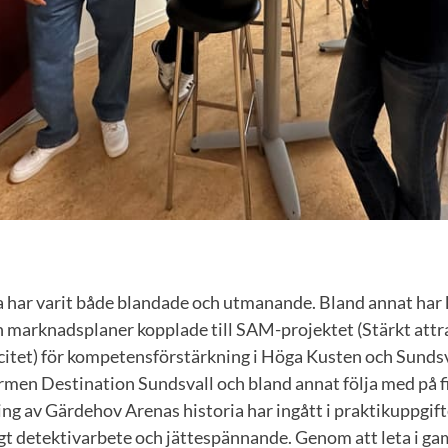
 har varit både blandade och utmanande. Bland annat har k
h marknadsplaner kopplade till SAM-projektet (Stärkt attr
tet) för kompetensförstärkning i Höga Kusten och Sundsv
rmen Destination Sundsvall och bland annat följa med på f
ng av Gärdehov Arenas historia har ingått i praktikuppgift
igt detektivarbete och jättespännande. Genom att leta i ga