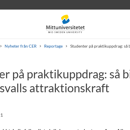
Nyheter från CER
Reportage
Studenter på praktikuppdrag: så bi
r på praktikuppdrag: så b
rev
Personal
Lediga jobb
dsvalls attraktionskraft
21