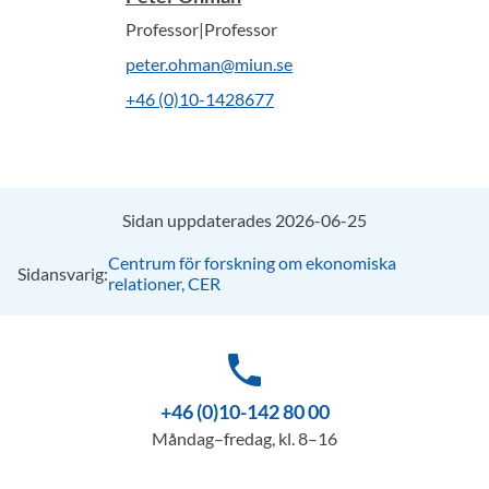
Professor|Professor
peter.ohman@miun.se
+46 (0)10-1428677
Sidan uppdaterades 2026-06-25
Centrum för forskning om ekonomiska
Sidansvarig:
relationer, CER
phone
+46 (0)10-142 80 00
Måndag–fredag, kl. 8–16