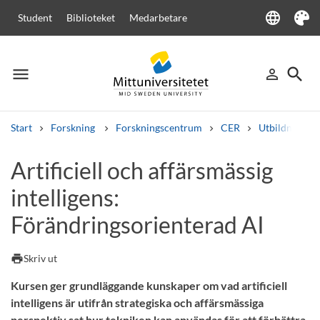
language
Student
Biblioteket
Medarbetare
Language
Tema
menu
search
person_outline
Meny
Logga in
Sök
Start
Forskning
Forskningscentrum
CER
Utbildningar 
Sök
Artificiell och affärsmässig
Andra söktjänster
intelligens:
Kurser och program
Kursplaner
Välkomstbrev
Personal
Lediga jobb
Förändringsorienterad AI
print
Skriv ut
Kursen ger grundläggande kunskaper om vad artificiell
intelligens är utifrån strategiska och affärsmässiga
perspektiv sat hur tekniken kan användas för att förbättra