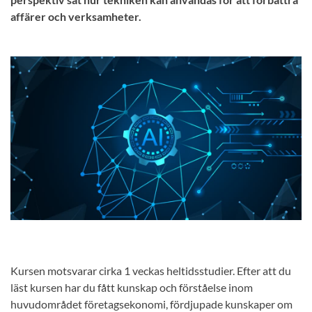
affärer och verksamheter.
Kursen motsvarar cirka 1 veckas heltidsstudier. Efter att du
läst kursen har du fått kunskap och förståelse inom
huvudområdet företagsekonomi, fördjupade kunskaper om