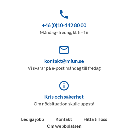
phone
+46 (0)10-142 80 00
Måndag–fredag, kl. 8–16
mail_outline
kontakt@miun.se
Vi svarar på e-post måndag till fredag
info_outline
Kris och säkerhet
Om nödsituation skulle uppstå
Lediga jobb
Kontakt
Hitta till oss
Om webbplatsen