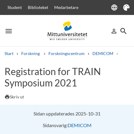
language
Student
Biblioteket
Medarbetare
Language
Tema
menu
search
person_outline
Meny
Logga in
Sök
Start
Forskning
Forskningscentrum
DEMICOM
Välkom
Sök
Registration for TRAIN
Andra söktjänster
Symposium 2021
Kurser och program
Kursplaner
Välkomstbrev
Personal
Lediga jobb
print
Skriv ut
Sidan uppdaterades 2025-10-31
Sidansvarig:
DEMICOM