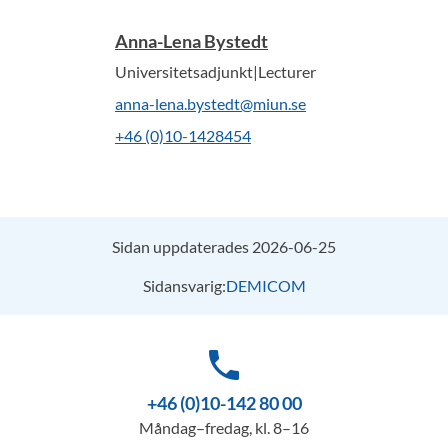
Anna-Lena Bystedt
Universitetsadjunkt|Lecturer
anna-lena.bystedt@miun.se
+46 (0)10-1428454
Sidan uppdaterades 2026-06-25
Sidansvarig:
DEMICOM
phone
+46 (0)10-142 80 00
Måndag–fredag, kl. 8–16