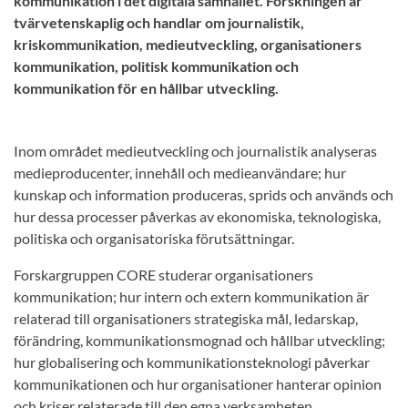
kommunikation i det digitala samhället. Forskningen är
tvärvetenskaplig och handlar om journalistik,
kriskommunikation, medieutveckling, organisationers
kommunikation, politisk kommunikation och
kommunikation för en hållbar utveckling.
Inom området medieutveckling och journalistik analyseras
medieproducenter, innehåll och medieanvändare; hur
kunskap och information produceras, sprids och används och
hur dessa processer påverkas av ekonomiska, teknologiska,
politiska och organisatoriska förutsättningar.
Forskargruppen CORE studerar organisationers
kommunikation; hur intern och extern kommunikation är
relaterad till organisationers strategiska mål, ledarskap,
förändring, kommunikationsmognad och hållbar utveckling;
hur globalisering och kommunikationsteknologi påverkar
kommunikationen och hur organisationer hanterar opinion
och kriser relaterade till den egna verksamheten.