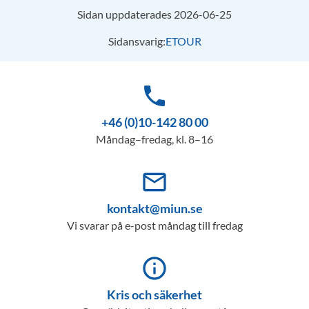
Sidan uppdaterades 2026-06-25
Sidansvarig:
ETOUR
phone
+46 (0)10-142 80 00
Måndag–fredag, kl. 8–16
mail_outline
kontakt@miun.se
Vi svarar på e-post måndag till fredag
info_outline
Kris och säkerhet