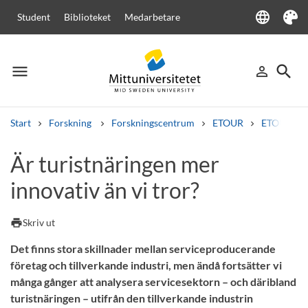
language
Student
Biblioteket
Medarbetare
Language
Tema
menu
search
person_outline
Meny
Logga in
Sök
Start
Forskning
Forskningscentrum
ETOUR
ETOURs ra
Sök
Är turistnäringen mer
Andra söktjänster
innovativ än vi tror?
Kurser och program
Kursplaner
Välkomstbrev
Personal
Lediga jobb
print
Skriv ut
Det finns stora skillnader mellan serviceproducerande
företag och tillverkande industri, men ändå fortsätter vi
många gånger att analysera servicesektorn – och däribland
turistnäringen – utifrån den tillverkande industrin